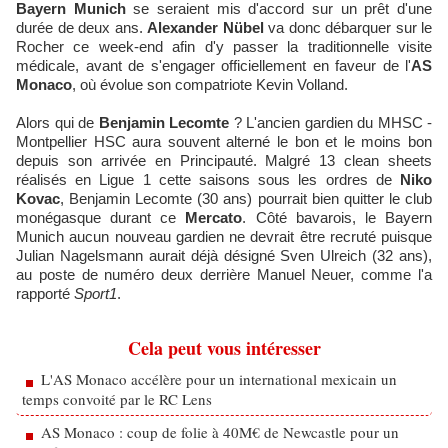
Bayern Munich
se seraient mis d'accord sur un prêt d'une
durée de deux ans.
Alexander Nübel
va donc débarquer sur le
Rocher ce week-end afin d'y passer la traditionnelle visite
médicale, avant de s'engager officiellement en faveur de l'
AS
Monaco
, où évolue son compatriote Kevin Volland.
Alors qui de
Benjamin Lecomte
? L'ancien gardien du MHSC -
Montpellier HSC aura souvent alterné le bon et le moins bon
depuis son arrivée en Principauté. Malgré 13 clean sheets
réalisés en Ligue 1 cette saisons sous les ordres de
Niko
Kovac
, Benjamin Lecomte (30 ans) pourrait bien quitter le club
monégasque durant ce
Mercato
. Côté bavarois, le Bayern
Munich aucun nouveau gardien ne devrait être recruté puisque
Julian Nagelsmann aurait déjà désigné Sven Ulreich (32 ans),
au poste de numéro deux derrière Manuel Neuer, comme l'a
rapporté
Sport1
.
Cela peut vous intéresser
L'AS Monaco accélère pour un international mexicain un
temps convoité par le RC Lens
AS Monaco : coup de folie à 40M€ de Newcastle pour un