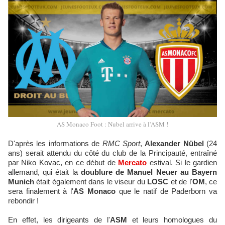
AS Monaco Foot : Nubel arrive à l'ASM !
D'après les informations de
RMC Sport
,
Alexander Nübel
(24
ans) serait attendu du côté du club de la Principauté, entraîné
par Niko Kovac, en ce début de
Mercato
estival. Si le gardien
allemand, qui était la
doublure de Manuel Neuer au Bayern
Munich
était également dans le viseur du
LOSC
et de l'
OM
, ce
sera finalement à l'
AS Monaco
que le natif de Paderborn va
rebondir !
En effet, les dirigeants de l'
ASM
et leurs homologues du