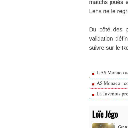
matchs joués e
Lens ne le regr
Du côté des p
validation défi
suivre sur le R
L'AS Monaco ac
AS Monaco : cou
La Juventus pr
Loïc Jégo
Gra