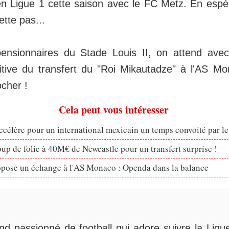
n Ligue 1 cette saison avec le FC Metz. En espé
ette pas...
ensionnaires du Stade Louis II, on attend avec
nitive du transfert du "Roi Mikautadze" à l'AS Mo
ocher !
Cela peut vous intéresser
célère pour un international mexicain un temps convoité par l
p de folie à 40M€ de Newcastle pour un transfert surprise !
opose un échange à l'AS Monaco : Openda dans la balance
nd passionné de football qui adore suivre la Ligue