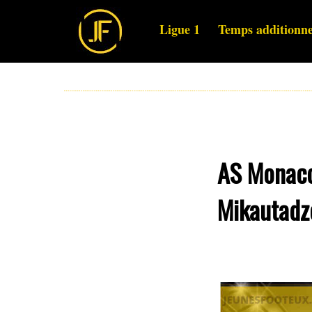
Ligue 1
Temps additionne
AS Monaco,
Mikautadze