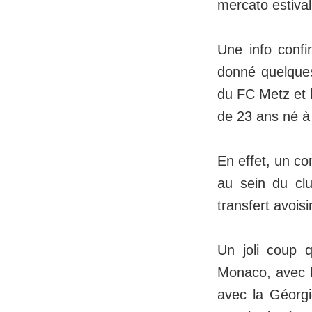
mercato estival
Une info conf
donné quelques
du FC Metz et l
de 23 ans né à
En effet, un co
au sein du clu
transfert avoisi
Un joli coup 
Monaco, avec bu
avec la Géorgi