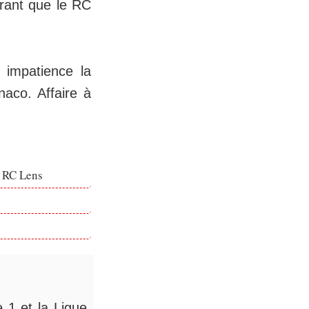
rant que le RC
 impatience la
naco. Affaire à
e RC Lens
 1 et la Ligue