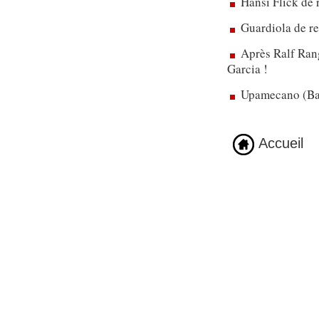
Hansi Flick de 
Guardiola de re
Après Ralf Rang
Garcia !
Upamecano (Bay
Accueil