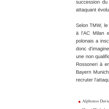
succession du 
attaquant évolu
Selon TMW, le B
à l'AC Milan 
polonais a insc
donc d'imagine
une non qualifi
Rossoneri à en
Bayern Munich 
recruter l'atta
Alphonso Davie