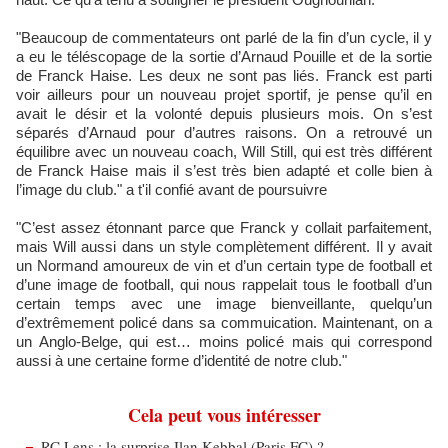
"Beaucoup de commentateurs ont parlé de la fin d’un cycle, il y
a eu le téléscopage de la sortie d’Arnaud Pouille et de la sortie
de Franck Haise. Les deux ne sont pas liés. Franck est parti
voir ailleurs pour un nouveau projet sportif, je pense qu’il en
avait le désir et la volonté depuis plusieurs mois. On s’est
séparés d’Arnaud pour d’autres raisons. On a retrouvé un
équilibre avec un nouveau coach, Will Still, qui est très différent
de Franck Haise mais il s’est très bien adapté et colle bien à
l’image du club." a t'il confié avant de poursuivre
"C’est assez étonnant parce que Franck y collait parfaitement,
mais Will aussi dans un style complètement différent. Il y avait
un Normand amoureux de vin et d’un certain type de football et
d’une image de football, qui nous rappelait tous le football d’un
certain temps avec une image bienveillante, quelqu’un
d’extrêmement policé dans sa commuication. Maintenant, on a
un Anglo-Belge, qui est… moins policé mais qui correspond
aussi à une certaine forme d’identité de notre club."
Cela peut vous intéresser
RC Lens : la surprise Ilan Kebbal (Paris FC) ?