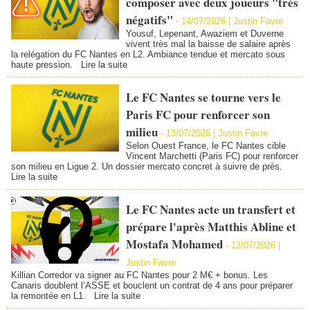
composer avec deux joueurs "très
négatifs"
-
14/07/2026 |
Justin Favre
Yousuf, Lepenant, Awaziem et Duverne
vivent très mal la baisse de salaire après
la relégation du FC Nantes en L2. Ambiance tendue et mercato sous
haute pression.
Lire la suite
Le FC Nantes se tourne vers le
Paris FC pour renforcer son
milieu
-
13/07/2026 |
Justin Favre
Selon Ouest France, le FC Nantes cible
Vincent Marchetti (Paris FC) pour renforcer
son milieu en Ligue 2. Un dossier mercato concret à suivre de près.
Lire la suite
Le FC Nantes acte un transfert et
prépare l'après Matthis Abline et
Mostafa Mohamed
-
12/07/2026 |
Justin Favre
Killian Corredor va signer au FC Nantes pour 2 M€ + bonus. Les
Canaris doublent l’ASSE et bouclent un contrat de 4 ans pour préparer
la remontée en L1.
Lire la suite