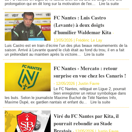
prolongation qui en dit long sur la motivation de l'ex...
Lire la suite
FC Nantes : Luis Castro
(Levante) à deux doigts
d'humilier Waldemar Kita
-
13/05/2026 |
Frédéric Le Lay
Luis Castro est en train d’écrire l’un des plus beaux retournements de la
saison. Arrivé à Levante quand le club était au fond du trou, il en a fait
un prétendant au maintien après la victoire...
Lire la suite
FC Nantes - Mercato : retour
surprise en vue chez les Canaris !
-
12/05/2026 |
Justin Favre
Le FC Nantes, relégué en Ligue 2, pourrait
bien enregistrer un retour symbolique dans
les buts. Selon le journaliste Maxime Buchot de Télé Nantes Info,
Maxime Dupé, ex gardien nantais et enfant du...
Lire la suite
Viré du FC Nantes par Kita, il
pourrait rebondir au Stade
Brestois
-
12/05/2026 |
Justin Favre