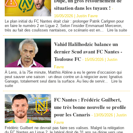
Dupé, un gros retournement de
situation dans les tuyaux !
-
16/05/2026 |
Justin Favre
Le plan initial du FC Nantes était clair : prolonger Patrik Carlgren pour
en faire le numéro 2 en Ligue 2. Selon l’insider Emmanuel Merceron,
très au fait des coulisses nantaises, ce scénario est en...
Lire la suite
Vahid Halilhodzic balance un
dernier Scud avant FC Nantes -
Toulouse FC
-
15/05/2026 |
Justin
Favre
À Lens, à la 75e minute, Matthis Abline a eu le genre d’occasion qui
peut sauver une saison : un deux contre un à négocier avec Ignatius
Ganago, totalement seul dans la surface. Au lieu de servir...
Lire la
suite
FC Nantes : Frédéric Guilbert,
une très bonne nouvelle se profile
pour les Canaris
-
13/05/2026 |
Justin
Favre
Frédéric Guilbert ne devrait pas faire ses valises. Malgré la relégation
du FC Nantes en Ligue 2, le latéral droit de 31 ans se dirige vers une