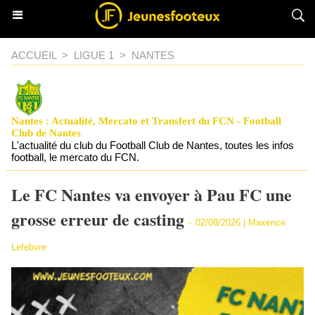
ACCUEIL
>
LIGUE 1
>
NANTES
Nantes : Actualité, Mercato et Transfert du FCN - Football
Club de Nantes
L'actualité du club du Football Club de Nantes, toutes les infos
football, le mercato du FCN.
Le FC Nantes va envoyer à Pau FC une
grosse erreur de casting
-
02/08/2026 |
Maxence
Lefebvre