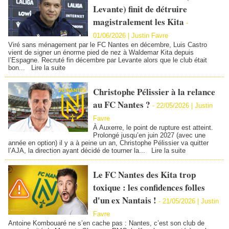
Levante) finit de détruire
magistralement les Kita
-
01/06/2026 |
Justin Favre
Viré sans ménagement par le FC Nantes en décembre, Luis Castro
vient de signer un énorme pied de nez à Waldemar Kita depuis
l’Espagne. Recruté fin décembre par Levante alors que le club était
bon...
Lire la suite
Christophe Pélissier à la relance
au FC Nantes ?
-
22/05/2026 |
Justin
Favre
À Auxerre, le point de rupture est atteint.
Prolongé jusqu’en juin 2027 (avec une
année en option) il y a à peine un an, Christophe Pélissier va quitter
l’AJA, la direction ayant décidé de tourner la...
Lire la suite
Le FC Nantes des Kita trop
toxique : les confidences folles
d'un ex Nantais !
-
21/05/2026 |
Justin
Favre
Antoine Kombouaré ne s’en cache pas : Nantes, c’est son club de