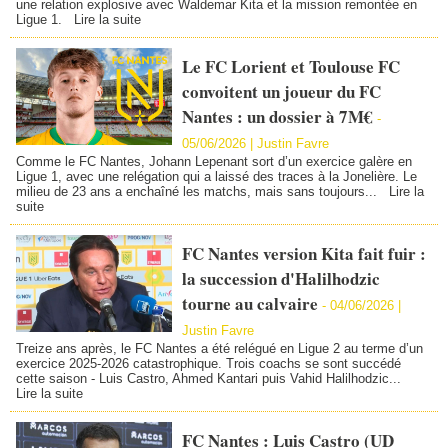
une relation explosive avec Waldemar Kita et la mission remontée en
Ligue 1.
Lire la suite
Le FC Lorient et Toulouse FC
convoitent un joueur du FC
Nantes : un dossier à 7M€
-
05/06/2026 |
Justin Favre
Comme le FC Nantes, Johann Lepenant sort d’un exercice galère en
Ligue 1, avec une relégation qui a laissé des traces à la Jonelière. Le
milieu de 23 ans a enchaîné les matchs, mais sans toujours...
Lire la
suite
FC Nantes version Kita fait fuir :
la succession d'Halilhodzic
tourne au calvaire
-
04/06/2026 |
Justin Favre
Treize ans après, le FC Nantes a été relégué en Ligue 2 au terme d’un
exercice 2025‑2026 catastrophique. Trois coachs se sont succédé
cette saison - Luis Castro, Ahmed Kantari puis Vahid Halilhodzic...
Lire la suite
FC Nantes : Luis Castro (UD