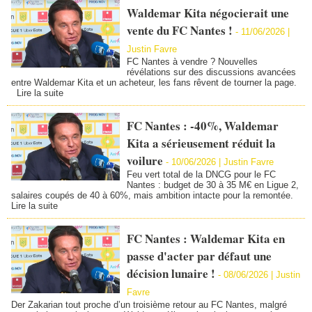
Waldemar Kita négocierait une
vente du FC Nantes !
-
11/06/2026 |
Justin Favre
FC Nantes à vendre ? Nouvelles
révélations sur des discussions avancées
entre Waldemar Kita et un acheteur, les fans rêvent de tourner la page.
Lire la suite
FC Nantes : -40%, Waldemar
Kita a sérieusement réduit la
voilure
-
10/06/2026 |
Justin Favre
Feu vert total de la DNCG pour le FC
Nantes : budget de 30 à 35 M€ en Ligue 2,
salaires coupés de 40 à 60%, mais ambition intacte pour la remontée.
Lire la suite
FC Nantes : Waldemar Kita en
passe d'acter par défaut une
décision lunaire !
-
08/06/2026 |
Justin
Favre
Der Zakarian tout proche d’un troisième retour au FC Nantes, malgré