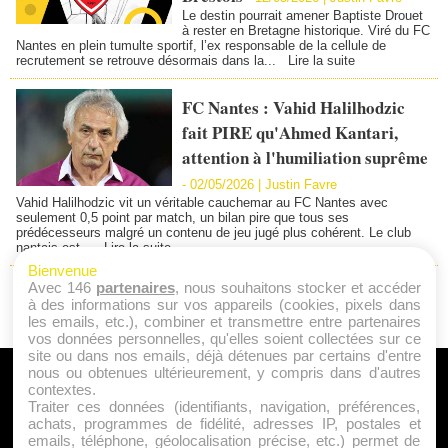
Le destin pourrait amener Baptiste Drouet
à rester en Bretagne historique. Viré du FC
Nantes en plein tumulte sportif, l’ex responsable de la cellule de
recrutement se retrouve désormais dans la...
Lire la suite
FC Nantes : Vahid Halilhodzic
fait PIRE qu'Ahmed Kantari,
attention à l'humiliation suprême
-
02/05/2026 |
Justin Favre
Vahid Halilhodzic vit un véritable cauchemar au FC Nantes avec
seulement 0,5 point par match, un bilan pire que tous ses
prédécesseurs malgré un contenu de jeu jugé plus cohérent. Le club
nantais est...
Lire la suite
Bienvenue
Avec 146
partenaires
, nous souhaitons stocker et accéder
1
2
3
4
5
»
...
48
à des informations sur vos appareils (cookies, pixels dans
les emails, etc.), combiner et transmettre entre partenaires
vos données personnelles, qu'elles soient collectées sur ce
site ou dans nos emails, déjà détenues par certains d'entre
nous ou obtenues ultérieurement, y compris dans d'autres
A PROPOS
contextes.
Traiter ces données (identifiants, navigation, préférences,
Qui sommes nous ?
achats, programmes de fidélité, adresses IP, postales et
emails, téléphone, géolocalisation précise, etc.) permet de
Mentions Légales