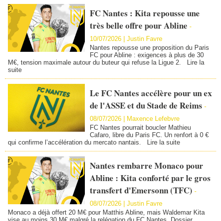
FC Nantes : Kita repousse une
très belle offre pour Abline
-
10/07/2026 |
Justin Favre
Nantes repousse une proposition du Paris
FC pour Abline : exigences à plus de 30
M€, tension maximale autour du buteur qui refuse la Ligue 2.
Lire la
suite
Le FC Nantes accélère pour un ex
de l'ASSE et du Stade de Reims
-
08/07/2026 |
Maxence Lefebvre
FC Nantes pourrait boucler Mathieu
Cafaro, libre du Paris FC. Un renfort à 0 €
qui confirme l’accélération du mercato nantais.
Lire la suite
Nantes rembarre Monaco pour
Abline : Kita conforté par le gros
transfert d'Emersonn (TFC)
-
08/07/2026 |
Justin Favre
Monaco a déjà offert 20 M€ pour Matthis Abline, mais Waldemar Kita
vise au moins 30 M€ malgré la relégation du FC Nantes. Dossier