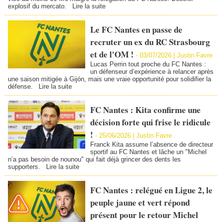
explosif du mercato.
Lire la suite
Le FC Nantes en passe de
recruter un ex du RC Strasbourg
et de l'OM !
-
03/07/2026 |
Justin Favre
Lucas Perrin tout proche du FC Nantes :
un défenseur d’expérience à relancer après
une saison mitigée à Gijón, mais une vraie opportunité pour solidifier la
défense.
Lire la suite
FC Nantes : Kita confirme une
décision forte qui frise le ridicule
!
-
25/06/2026 |
Justin Favre
Franck Kita assume l’absence de directeur
sportif au FC Nantes et lâche un "Michel
n’a pas besoin de nounou" qui fait déjà grincer des dents les
supporters.
Lire la suite
FC Nantes : relégué en Ligue 2, le
peuple jaune et vert répond
présent pour le retour Michel