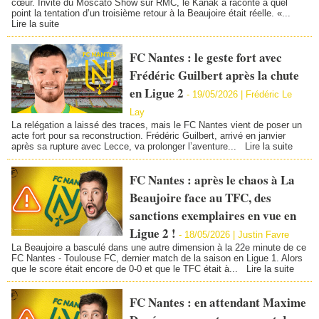
cœur. Invité du Moscato Show sur RMC, le Kanak a raconté à quel
point la tentation d’un troisième retour à la Beaujoire était réelle. «...
Lire la suite
FC Nantes : le geste fort avec
Frédéric Guilbert après la chute
en Ligue 2
-
19/05/2026 |
Frédéric Le
Lay
La relégation a laissé des traces, mais le FC Nantes vient de poser un
acte fort pour sa reconstruction. Frédéric Guilbert, arrivé en janvier
après sa rupture avec Lecce, va prolonger l’aventure...
Lire la suite
FC Nantes : après le chaos à La
Beaujoire face au TFC, des
sanctions exemplaires en vue en
Ligue 2 !
-
18/05/2026 |
Justin Favre
La Beaujoire a basculé dans une autre dimension à la 22e minute de ce
FC Nantes - Toulouse FC, dernier match de la saison en Ligue 1. Alors
que le score était encore de 0-0 et que le TFC était à...
Lire la suite
FC Nantes : en attendant Maxime