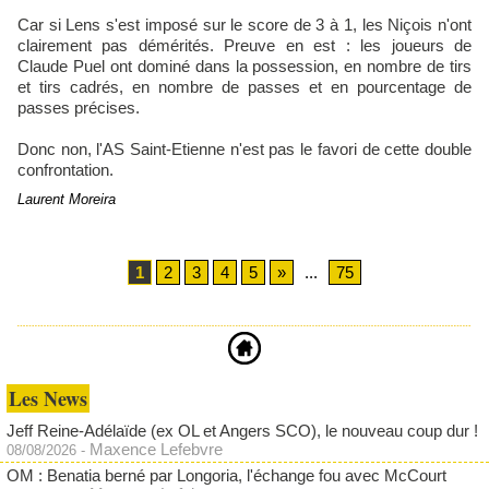
Car si Lens s'est imposé sur le score de 3 à 1, les Niçois n'ont
clairement pas démérités. Preuve en est : les joueurs de
Claude Puel ont dominé dans la possession, en nombre de tirs
et tirs cadrés, en nombre de passes et en pourcentage de
passes précises.
Donc non, l'AS Saint-Etienne n'est pas le favori de cette double
confrontation.
Laurent Moreira
1
2
3
4
5
»
...
75
Les News
Jeff Reine-Adélaïde (ex OL et Angers SCO), le nouveau coup dur !
Maxence Lefebvre
08/08/2026
-
OM : Benatia berné par Longoria, l'échange fou avec McCourt