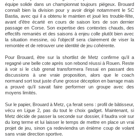
équipe solide dans un championnat toujours piégeux. Brouard
connaît bien la division pour y avoir dirigé notamment le SC
Bastia, avec qui il a obtenu le maintien et joué les trouble-fête,
avant d’être écarté en cours de saison lors de son dernier
passage en Corse. Son expertise des contextes chauds, des
effectifs remaniés et des saisons à enjeu colle plutôt bien avec
la situation messine, où l’objectif sera clairement de viser la
remontée et de retrouver une identité de jeu cohérente.
Pour Brouard, être sur la shortlist de Metz confirme qu’il a
regagné une belle cote après son rebond réussi à Rouen. Reste
à voir si le club grenat transformera l’essai en passant des
discussions à une vraie proposition, alors que le coach
normand sort tout juste d’une grosse déception en barrage mais
a prouvé qu’il savait faire performer un groupe avec des
moyens limités.
Sur le papier, Brouard à Metz, ça ferait sens : profil de bâtisseur,
vécu en Ligue 2, pas du tout le choix gadget. Maintenant, si
Metz décide de passer la seconde sur dossier, il faudra voir sur
du long terme et lui laisser le temps de mettre en place un vrai
projet de jeu, sinon ça redeviendra un énième coup de volant
sans vraie direction sportive.