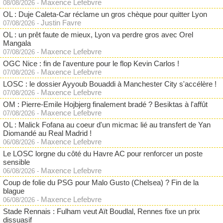
Maxence Lefebvre
08/08/2026
-
OL : Duje Caleta-Car réclame un gros chèque pour quitter Lyon
Justin Favre
07/08/2026
-
OL : un prêt faute de mieux, Lyon va perdre gros avec Orel
Mangala
Maxence Lefebvre
07/08/2026
-
OGC Nice : fin de l'aventure pour le flop Kevin Carlos !
Maxence Lefebvre
07/08/2026
-
LOSC : le dossier Ayyoub Bouaddi à Manchester City s'accélère !
Maxence Lefebvre
07/08/2026
-
OM : Pierre-Emile Hojbjerg finalement bradé ? Besiktas à l'affût
Maxence Lefebvre
07/08/2026
-
OL : Malick Fofana au coeur d'un micmac lié au transfert de Yan
Diomandé au Real Madrid !
Maxence Lefebvre
06/08/2026
-
Le LOSC lorgne du côté du Havre AC pour renforcer un poste
sensible
Maxence Lefebvre
06/08/2026
-
Coup de folie du PSG pour Malo Gusto (Chelsea) ? Fin de la
blague
Maxence Lefebvre
06/08/2026
-
Stade Rennais : Fulham veut Aït Boudlal, Rennes fixe un prix
dissuasif