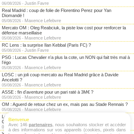
Justin Favre
06/08/2026
-
Real Madrid : coup de folie de Florentino Perez pour Yan
Diomandé !
Maxence Lefebvre
05/08/2026
-
Mercato OM : Oleg Reabciuk, la piste low cost pour renforcer la
défense marseillaise
Maxence Lefebvre
05/08/2026
-
RC Lens : la surprise Ilan Kebbal (Paris FC) ?
Justin Favre
05/08/2026
-
PSG : Lucas Chevalier n'a plus la cote, un NON qui fait très mal à
l'égo
Maxence Lefebvre
05/08/2026
-
LOSC : un joli coup mercato au Real Madrid grâce à Davide
Ancelotti ?
Maxence Lefebvre
05/08/2026
-
ASSE : fin d'aventure pour un pari raté à 3M€ ?
Maxence Lefebvre
05/08/2026
-
OM : Aguerd de retour chez un ex, mais pas au Stade Rennais ?
Maxence Lefebvre
05/08/2026
-
Le RC Lens renvoie Crystal Palace dans les cordes pour Ismaëlo
Bienvenue
Ganiou
Avec 146
partenaires
, nous souhaitons stocker et accéder
Justin Favre
03/08/2026
-
à des informations sur vos appareils (cookies, pixels dans
Yan Diomandé au Real Madrid : le RB Leipzig hausse le ton !