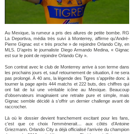
Au Mexique, la rumeur a pris des allures de petite bombe. RG
La Deportiva, média très suivi à Monterrey, affirme qu’André-
Pierre Gignac est « très proche » de rejoindre Orlando City, en
MLS. D’après le journaliste Diego Armando Medina, « Gignac
est sur le point de rejoindre Orlando City ».
Son contrat avec le club de Monterrey arrive à son terme dans
les prochains jours et, sauf retournement de situation, il ne sera
pas prolongé. À 40 ans, la légende des Tigres s’apprête donc à
tourner la page après 444 matchs et 222 buts, des chiffres qui
ont fait de lui une véritable icône au Mexique. Beaucoup
d’observateurs imaginaient une retraite pure et simple, mais
Gignac semble décidé à s’offrir un dernier challenge avant de
raccrocher.
Là où le dossier devient franchement excitant pour les fans,
c’est que ce choix l’emmènerait… aux côtés d’Antoine
Griezmann. Orlando City a déjà officialisé l’arrivée du champion