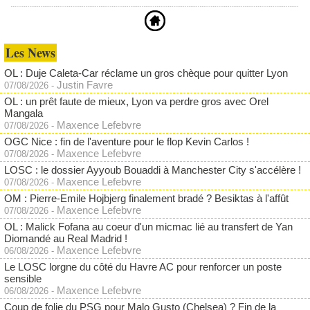
Les News
OL : Duje Caleta-Car réclame un gros chèque pour quitter Lyon
Justin Favre
07/08/2026
-
OL : un prêt faute de mieux, Lyon va perdre gros avec Orel
Mangala
Maxence Lefebvre
07/08/2026
-
OGC Nice : fin de l'aventure pour le flop Kevin Carlos !
Maxence Lefebvre
07/08/2026
-
LOSC : le dossier Ayyoub Bouaddi à Manchester City s'accélère !
Maxence Lefebvre
07/08/2026
-
OM : Pierre-Emile Hojbjerg finalement bradé ? Besiktas à l'affût
Maxence Lefebvre
07/08/2026
-
OL : Malick Fofana au coeur d'un micmac lié au transfert de Yan
Diomandé au Real Madrid !
Maxence Lefebvre
06/08/2026
-
Le LOSC lorgne du côté du Havre AC pour renforcer un poste
sensible
Maxence Lefebvre
06/08/2026
-
Coup de folie du PSG pour Malo Gusto (Chelsea) ? Fin de la