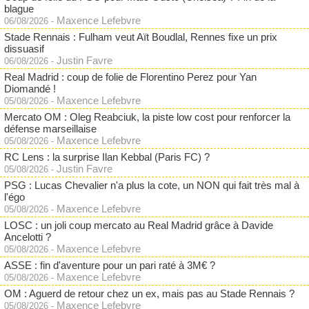
blague
Maxence Lefebvre
06/08/2026
-
Stade Rennais : Fulham veut Aït Boudlal, Rennes fixe un prix
dissuasif
Justin Favre
06/08/2026
-
Real Madrid : coup de folie de Florentino Perez pour Yan
Diomandé !
Maxence Lefebvre
05/08/2026
-
Mercato OM : Oleg Reabciuk, la piste low cost pour renforcer la
défense marseillaise
Maxence Lefebvre
05/08/2026
-
RC Lens : la surprise Ilan Kebbal (Paris FC) ?
Justin Favre
05/08/2026
-
PSG : Lucas Chevalier n'a plus la cote, un NON qui fait très mal à
l'égo
Maxence Lefebvre
05/08/2026
-
LOSC : un joli coup mercato au Real Madrid grâce à Davide
Ancelotti ?
Maxence Lefebvre
05/08/2026
-
ASSE : fin d'aventure pour un pari raté à 3M€ ?
Maxence Lefebvre
05/08/2026
-
OM : Aguerd de retour chez un ex, mais pas au Stade Rennais ?
Maxence Lefebvre
05/08/2026
-