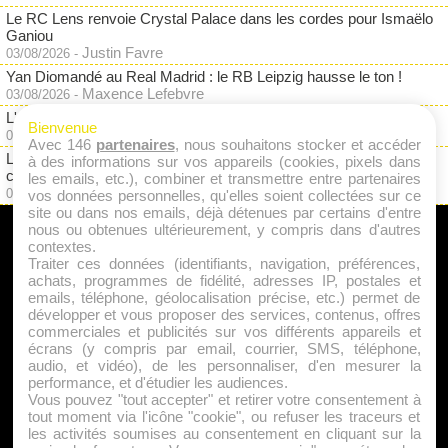
Le RC Lens renvoie Crystal Palace dans les cordes pour Ismaëlo
Ganiou
Justin Favre
03/08/2026
-
Yan Diomandé au Real Madrid : le RB Leipzig hausse le ton !
Maxence Lefebvre
03/08/2026
-
L'OM prêt à mendier un geste du Paris FC pour Ilan Kebbal ?
Bienvenue
Justin Favre
03/08/2026
-
Avec 146
partenaires
, nous souhaitons stocker et accéder
Le Paris FC coche le nom d'un ex du Stade Rennais pour
à des informations sur vos appareils (cookies, pixels dans
concurrencer Hamari Traoré
les emails, etc.), combiner et transmettre entre partenaires
Justin Favre
03/08/2026
-
vos données personnelles, qu'elles soient collectées sur ce
site ou dans nos emails, déjà détenues par certains d'entre
nous ou obtenues ultérieurement, y compris dans d'autres
A PROPOS
contextes.
Traiter ces données (identifiants, navigation, préférences,
Qui sommes nous ?
achats, programmes de fidélité, adresses IP, postales et
emails, téléphone, géolocalisation précise, etc.) permet de
Mentions Légales
développer et vous proposer des services, contenus, offres
Publicité
commerciales et publicités sur vos différents appareils et
écrans (y compris par email, courrier, SMS, téléphone,
Politique de Cookies
audio, et vidéo), de les personnaliser, d'en mesurer la
Contact
performance, et d'étudier les audiences.
Vous pouvez "tout accepter" et retirer votre consentement à
tout moment via l'icône "cookie", ou refuser les traceurs et
les activités soumises au consentement en cliquant sur la
Jeunesfooteux est un média sportif qui traite principalement de