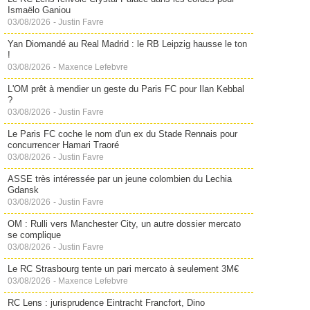
Ismaëlo Ganiou
03/08/2026
-
Justin Favre
Yan Diomandé au Real Madrid : le RB Leipzig hausse le ton
!
03/08/2026
-
Maxence Lefebvre
L'OM prêt à mendier un geste du Paris FC pour Ilan Kebbal
?
03/08/2026
-
Justin Favre
Le Paris FC coche le nom d'un ex du Stade Rennais pour
concurrencer Hamari Traoré
03/08/2026
-
Justin Favre
ASSE très intéressée par un jeune colombien du Lechia
Gdansk
03/08/2026
-
Justin Favre
OM : Rulli vers Manchester City, un autre dossier mercato
se complique
03/08/2026
-
Justin Favre
Le RC Strasbourg tente un pari mercato à seulement 3M€
03/08/2026
-
Maxence Lefebvre
RC Lens : jurisprudence Eintracht Francfort, Dino