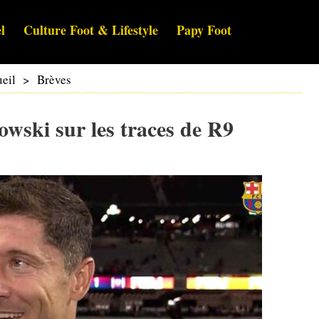
l
Culture Foot & Lifestyle
Papy Foot
eil
>
Brèves
wski sur les traces de R9