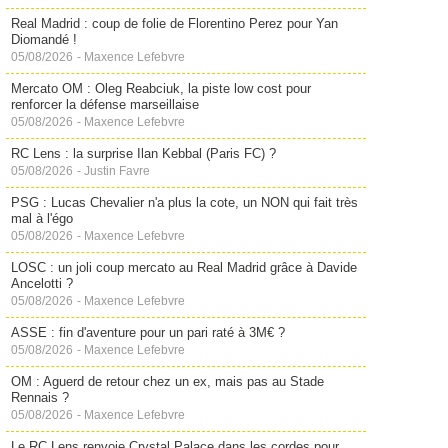
Real Madrid : coup de folie de Florentino Perez pour Yan
Diomandé !
05/08/2026
-
Maxence Lefebvre
Mercato OM : Oleg Reabciuk, la piste low cost pour
renforcer la défense marseillaise
05/08/2026
-
Maxence Lefebvre
RC Lens : la surprise Ilan Kebbal (Paris FC) ?
05/08/2026
-
Justin Favre
PSG : Lucas Chevalier n'a plus la cote, un NON qui fait très
mal à l'égo
05/08/2026
-
Maxence Lefebvre
LOSC : un joli coup mercato au Real Madrid grâce à Davide
Ancelotti ?
05/08/2026
-
Maxence Lefebvre
ASSE : fin d'aventure pour un pari raté à 3M€ ?
05/08/2026
-
Maxence Lefebvre
OM : Aguerd de retour chez un ex, mais pas au Stade
Rennais ?
05/08/2026
-
Maxence Lefebvre
Le RC Lens renvoie Crystal Palace dans les cordes pour