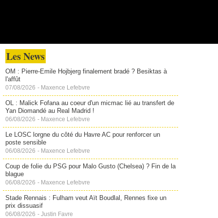
Les News
OM : Pierre-Emile Hojbjerg finalement bradé ? Besiktas à
l'affût
07/08/2026
-
Maxence Lefebvre
OL : Malick Fofana au coeur d'un micmac lié au transfert de
Yan Diomandé au Real Madrid !
06/08/2026
-
Maxence Lefebvre
Le LOSC lorgne du côté du Havre AC pour renforcer un
poste sensible
06/08/2026
-
Maxence Lefebvre
Coup de folie du PSG pour Malo Gusto (Chelsea) ? Fin de la
blague
06/08/2026
-
Maxence Lefebvre
Stade Rennais : Fulham veut Aït Boudlal, Rennes fixe un
prix dissuasif
06/08/2026
-
Justin Favre