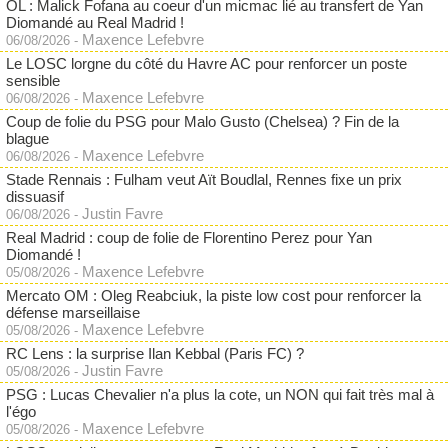
OL : Malick Fofana au coeur d'un micmac lié au transfert de Yan
Diomandé au Real Madrid !
Maxence Lefebvre
06/08/2026
-
Le LOSC lorgne du côté du Havre AC pour renforcer un poste
sensible
Maxence Lefebvre
06/08/2026
-
Coup de folie du PSG pour Malo Gusto (Chelsea) ? Fin de la
blague
Maxence Lefebvre
06/08/2026
-
Stade Rennais : Fulham veut Aït Boudlal, Rennes fixe un prix
dissuasif
Justin Favre
06/08/2026
-
Real Madrid : coup de folie de Florentino Perez pour Yan
Diomandé !
Maxence Lefebvre
05/08/2026
-
Mercato OM : Oleg Reabciuk, la piste low cost pour renforcer la
défense marseillaise
Maxence Lefebvre
05/08/2026
-
RC Lens : la surprise Ilan Kebbal (Paris FC) ?
Justin Favre
05/08/2026
-
PSG : Lucas Chevalier n'a plus la cote, un NON qui fait très mal à
l'égo
Maxence Lefebvre
05/08/2026
-