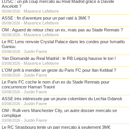
LOSC : un joli coup mercato au Real Madrid grâce à Davide
Ancelotti ?
Maxence Lefebvre
05/08/2026
-
ASSE : fin d'aventure pour un pari raté à 3M€ ?
Maxence Lefebvre
05/08/2026
-
OM : Aguerd de retour chez un ex, mais pas au Stade Rennais ?
Maxence Lefebvre
05/08/2026
-
Le RC Lens renvoie Crystal Palace dans les cordes pour Ismaëlo
Ganiou
Justin Favre
03/08/2026
-
Yan Diomandé au Real Madrid : le RB Leipzig hausse le ton !
Maxence Lefebvre
03/08/2026
-
L'OM prêt à mendier un geste du Paris FC pour Ilan Kebbal ?
Justin Favre
03/08/2026
-
Le Paris FC coche le nom d'un ex du Stade Rennais pour
concurrencer Hamari Traoré
Justin Favre
03/08/2026
-
ASSE très intéressée par un jeune colombien du Lechia Gdansk
Justin Favre
03/08/2026
-
OM : Rulli vers Manchester City, un autre dossier mercato se
complique
Justin Favre
03/08/2026
-
Le RC Strasbourg tente un pari mercato à seulement 3M€