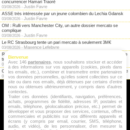
concurrencer Hamari Traoré
Justin Favre
03/08/2026
-
ASSE très intéressée par un jeune colombien du Lechia Gdansk
Justin Favre
03/08/2026
-
OM : Rulli vers Manchester City, un autre dossier mercato se
complique
Justin Favre
03/08/2026
-
Le RC Strasbourg tente un pari mercato à seulement 3M€
Maxence Lefebvre
03/08/2026
-
RC Lens : jurisprudence Eintracht Francfort, Dino Toppmöller reste
Bienvenue
très prudent
Avec 146
partenaires
, nous souhaitons stocker et accéder
Justin Favre
03/08/2026
-
à des informations sur vos appareils (cookies, pixels dans
OM : Dupraz pointe du doigt un gros paradoxe financier à Marseille
les emails, etc.), combiner et transmettre entre partenaires
Justin Favre
02/08/2026
-
vos données personnelles, qu'elles soient collectées sur ce
site ou dans nos emails, déjà détenues par certains d'entre
nous ou obtenues ultérieurement, y compris dans d'autres
A PROPOS
contextes.
Traiter ces données (identifiants, navigation, préférences,
Qui sommes nous ?
achats, programmes de fidélité, adresses IP, postales et
emails, téléphone, géolocalisation précise, etc.) permet de
Mentions Légales
développer et vous proposer des services, contenus, offres
Publicité
commerciales et publicités sur vos différents appareils et
écrans (y compris par email, courrier, SMS, téléphone,
Politique de Cookies
audio, et vidéo), de les personnaliser, d'en mesurer la
Contact