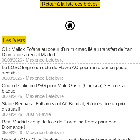
Retour à la liste des brèves
Les News
OL : Malick Fofana au coeur d'un micmac lié au transfert de Yan
Diomandé au Real Madrid !
Maxence Lefebvre
06/08/2026
-
Le LOSC lorgne du côté du Havre AC pour renforcer un poste
sensible
Maxence Lefebvre
06/08/2026
-
Coup de folie du PSG pour Malo Gusto (Chelsea) ? Fin de la
blague
Maxence Lefebvre
06/08/2026
-
Stade Rennais : Fulham veut Aït Boudlal, Rennes fixe un prix
dissuasif
Justin Favre
06/08/2026
-
Real Madrid : coup de folie de Florentino Perez pour Yan
Diomandé !
Maxence Lefebvre
05/08/2026
-
Mercato OM : Oleg Reabciuk, la piste low cost pour renforcer la