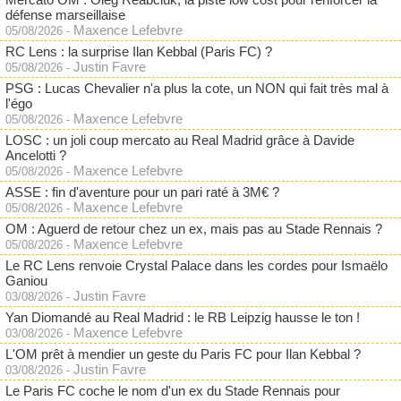
défense marseillaise
Maxence Lefebvre
05/08/2026
-
RC Lens : la surprise Ilan Kebbal (Paris FC) ?
Justin Favre
05/08/2026
-
PSG : Lucas Chevalier n'a plus la cote, un NON qui fait très mal à
l'égo
Maxence Lefebvre
05/08/2026
-
LOSC : un joli coup mercato au Real Madrid grâce à Davide
Ancelotti ?
Maxence Lefebvre
05/08/2026
-
ASSE : fin d'aventure pour un pari raté à 3M€ ?
Maxence Lefebvre
05/08/2026
-
OM : Aguerd de retour chez un ex, mais pas au Stade Rennais ?
Maxence Lefebvre
05/08/2026
-
Le RC Lens renvoie Crystal Palace dans les cordes pour Ismaëlo
Ganiou
Justin Favre
03/08/2026
-
Yan Diomandé au Real Madrid : le RB Leipzig hausse le ton !
Maxence Lefebvre
03/08/2026
-
L'OM prêt à mendier un geste du Paris FC pour Ilan Kebbal ?
Justin Favre
03/08/2026
-
Le Paris FC coche le nom d'un ex du Stade Rennais pour