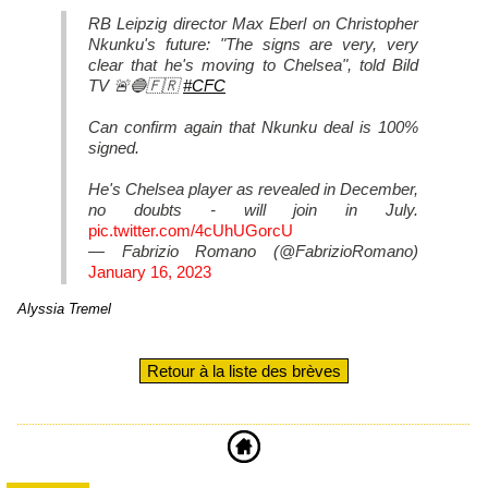
RB Leipzig director Max Eberl on Christopher
Nkunku's future: "The signs are very, very
clear that he's moving to Chelsea", told Bild
TV 🚨🔵🇫🇷
#CFC
Can confirm again that Nkunku deal is 100%
signed.
He's Chelsea player as revealed in December,
no doubts - will join in July.
pic.twitter.com/4cUhUGorcU
— Fabrizio Romano (@FabrizioRomano)
January 16, 2023
Alyssia Tremel
Retour à la liste des brèves