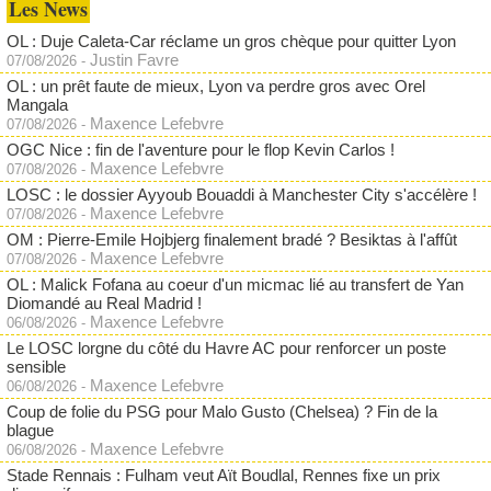
Les News
OL : Duje Caleta-Car réclame un gros chèque pour quitter Lyon
Justin Favre
07/08/2026
-
OL : un prêt faute de mieux, Lyon va perdre gros avec Orel
Mangala
Maxence Lefebvre
07/08/2026
-
OGC Nice : fin de l'aventure pour le flop Kevin Carlos !
Maxence Lefebvre
07/08/2026
-
LOSC : le dossier Ayyoub Bouaddi à Manchester City s'accélère !
Maxence Lefebvre
07/08/2026
-
OM : Pierre-Emile Hojbjerg finalement bradé ? Besiktas à l'affût
Maxence Lefebvre
07/08/2026
-
OL : Malick Fofana au coeur d'un micmac lié au transfert de Yan
Diomandé au Real Madrid !
Maxence Lefebvre
06/08/2026
-
Le LOSC lorgne du côté du Havre AC pour renforcer un poste
sensible
Maxence Lefebvre
06/08/2026
-
Coup de folie du PSG pour Malo Gusto (Chelsea) ? Fin de la
blague
Maxence Lefebvre
06/08/2026
-
Stade Rennais : Fulham veut Aït Boudlal, Rennes fixe un prix