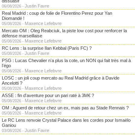
dissuasif
Justin Favre
06/08/2026
-
Real Madrid : coup de folie de Florentino Perez pour Yan
Diomandé !
Maxence Lefebvre
05/08/2026
-
Mercato OM : Oleg Reabciuk, la piste low cost pour renforcer la
défense marseillaise
Maxence Lefebvre
05/08/2026
-
RC Lens : la surprise Ilan Kebbal (Paris FC) ?
Justin Favre
05/08/2026
-
PSG : Lucas Chevalier n'a plus la cote, un NON qui fait très mal à
l'égo
Maxence Lefebvre
05/08/2026
-
LOSC : un joli coup mercato au Real Madrid grâce à Davide
Ancelotti ?
Maxence Lefebvre
05/08/2026
-
ASSE : fin d'aventure pour un pari raté à 3M€ ?
Maxence Lefebvre
05/08/2026
-
OM : Aguerd de retour chez un ex, mais pas au Stade Rennais ?
Maxence Lefebvre
05/08/2026
-
Le RC Lens renvoie Crystal Palace dans les cordes pour Ismaëlo
Ganiou
Justin Favre
03/08/2026
-