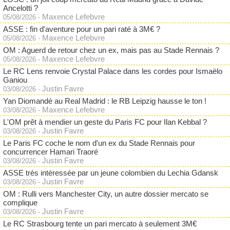
Ancelotti ?
Maxence Lefebvre
05/08/2026
-
ASSE : fin d'aventure pour un pari raté à 3M€ ?
Maxence Lefebvre
05/08/2026
-
OM : Aguerd de retour chez un ex, mais pas au Stade Rennais ?
Maxence Lefebvre
05/08/2026
-
Le RC Lens renvoie Crystal Palace dans les cordes pour Ismaëlo
Ganiou
Justin Favre
03/08/2026
-
Yan Diomandé au Real Madrid : le RB Leipzig hausse le ton !
Maxence Lefebvre
03/08/2026
-
L'OM prêt à mendier un geste du Paris FC pour Ilan Kebbal ?
Justin Favre
03/08/2026
-
Le Paris FC coche le nom d'un ex du Stade Rennais pour
concurrencer Hamari Traoré
Justin Favre
03/08/2026
-
ASSE très intéressée par un jeune colombien du Lechia Gdansk
Justin Favre
03/08/2026
-
OM : Rulli vers Manchester City, un autre dossier mercato se
complique
Justin Favre
03/08/2026
-
Le RC Strasbourg tente un pari mercato à seulement 3M€