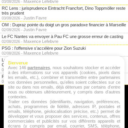
Maxence Lefebvre
03/08/2026
-
RC Lens : jurisprudence Eintracht Francfort, Dino Toppmöller reste
très prudent
Justin Favre
03/08/2026
-
OM : Dupraz pointe du doigt un gros paradoxe financier à Marseille
Justin Favre
02/08/2026
-
Le FC Nantes va envoyer à Pau FC une grosse erreur de casting
Maxence Lefebvre
02/08/2026
-
PSG : l’offensive s’accélère pour Zion Suzuki
Maxence Lefebvre
02/08/2026
-
Le Stade Rennais se sépare d'un gros salaire : direction la
Bienvenue
Championship
Avec 146
partenaires
, nous souhaitons stocker et accéder
Justin Favre
02/08/2026
-
à des informations sur vos appareils (cookies, pixels dans
PSG : Randal Kolo Muani, c'est terminé avec Paris !
les emails, etc.), combiner et transmettre entre partenaires
Maxence Lefebvre
02/08/2026
-
vos données personnelles, qu'elles soient collectées sur ce
site ou dans nos emails, déjà détenues par certains d'entre
nous ou obtenues ultérieurement, y compris dans d'autres
A PROPOS
contextes.
Traiter ces données (identifiants, navigation, préférences,
Qui sommes nous ?
achats, programmes de fidélité, adresses IP, postales et
emails, téléphone, géolocalisation précise, etc.) permet de
Mentions Légales
développer et vous proposer des services, contenus, offres
Publicité
commerciales et publicités sur vos différents appareils et
écrans (y compris par email, courrier, SMS, téléphone,
Politique de Cookies