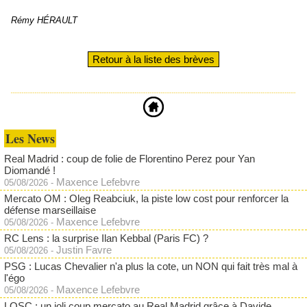
Rémy HÉRAULT
Retour à la liste des brèves
Les News
Real Madrid : coup de folie de Florentino Perez pour Yan
Diomandé !
Maxence Lefebvre
05/08/2026
-
Mercato OM : Oleg Reabciuk, la piste low cost pour renforcer la
défense marseillaise
Maxence Lefebvre
05/08/2026
-
RC Lens : la surprise Ilan Kebbal (Paris FC) ?
Justin Favre
05/08/2026
-
PSG : Lucas Chevalier n'a plus la cote, un NON qui fait très mal à
l'égo
Maxence Lefebvre
05/08/2026
-
LOSC : un joli coup mercato au Real Madrid grâce à Davide