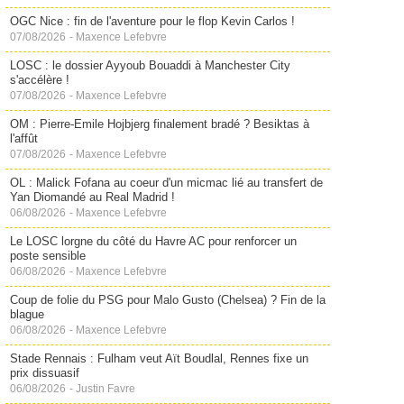
OGC Nice : fin de l'aventure pour le flop Kevin Carlos !
07/08/2026
-
Maxence Lefebvre
LOSC : le dossier Ayyoub Bouaddi à Manchester City
s'accélère !
07/08/2026
-
Maxence Lefebvre
OM : Pierre-Emile Hojbjerg finalement bradé ? Besiktas à
l'affût
07/08/2026
-
Maxence Lefebvre
OL : Malick Fofana au coeur d'un micmac lié au transfert de
Yan Diomandé au Real Madrid !
06/08/2026
-
Maxence Lefebvre
Le LOSC lorgne du côté du Havre AC pour renforcer un
poste sensible
06/08/2026
-
Maxence Lefebvre
Coup de folie du PSG pour Malo Gusto (Chelsea) ? Fin de la
blague
06/08/2026
-
Maxence Lefebvre
Stade Rennais : Fulham veut Aït Boudlal, Rennes fixe un
prix dissuasif
06/08/2026
-
Justin Favre