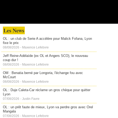
Les News
OL : un club de Serie A accélère pour Malick Fofana, Lyon
fixe le prix
08/08/2026
-
Maxence Lefebvre
Jeff Reine-Adélaïde (ex OL et Angers SCO), le nouveau
coup dur !
08/08/2026
-
Maxence Lefebvre
OM : Benatia berné par Longoria, l'échange fou avec
McCourt
08/08/2026
-
Maxence Lefebvre
OL : Duje Caleta-Car réclame un gros chèque pour quitter
Lyon
07/08/2026
-
Justin Favre
OL : un prêt faute de mieux, Lyon va perdre gros avec Orel
Mangala
07/08/2026
-
Maxence Lefebvre