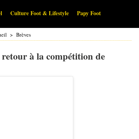
l
Culture Foot & Lifestyle
Papy Foot
eil
>
Brèves
 retour à la compétition de