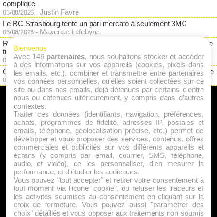
complique
Justin Favre
03/08/2026
-
Le RC Strasbourg tente un pari mercato à seulement 3M€
Maxence Lefebvre
03/08/2026
-
RC Lens : jurisprudence Eintracht Francfort, Dino Toppmöller reste
Bienvenue
très prudent
Avec 146
partenaires
, nous souhaitons stocker et accéder
Justin Favre
03/08/2026
-
à des informations sur vos appareils (cookies, pixels dans
OM : Dupraz pointe du doigt un gros paradoxe financier à Marseille
les emails, etc.), combiner et transmettre entre partenaires
Justin Favre
02/08/2026
-
vos données personnelles, qu'elles soient collectées sur ce
site ou dans nos emails, déjà détenues par certains d'entre
nous ou obtenues ultérieurement, y compris dans d'autres
A PROPOS
contextes.
Traiter ces données (identifiants, navigation, préférences,
Qui sommes nous ?
achats, programmes de fidélité, adresses IP, postales et
emails, téléphone, géolocalisation précise, etc.) permet de
Mentions Légales
développer et vous proposer des services, contenus, offres
Publicité
commerciales et publicités sur vos différents appareils et
écrans (y compris par email, courrier, SMS, téléphone,
Politique de Cookies
audio, et vidéo), de les personnaliser, d'en mesurer la
Contact
performance, et d'étudier les audiences.
Vous pouvez "tout accepter" et retirer votre consentement à
tout moment via l'icône "cookie", ou refuser les traceurs et
les activités soumises au consentement en cliquant sur la
Jeunesfooteux est un média sportif qui traite principalement de
croix de fermeture. Vous pouvez aussi "paramétrer des
l'actualité de la Ligue 1 et des grosses actualités de la Ligue 2 et
choix" détaillés et vous opposer aux traitements non soumis