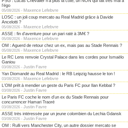
PSG : Lucas Chevalier n'a plus la cote, un NON qui fait très mal à
l'égo
Maxence Lefebvre
05/08/2026
-
LOSC : un joli coup mercato au Real Madrid grâce à Davide
Ancelotti ?
Maxence Lefebvre
05/08/2026
-
ASSE : fin d'aventure pour un pari raté à 3M€ ?
Maxence Lefebvre
05/08/2026
-
OM : Aguerd de retour chez un ex, mais pas au Stade Rennais ?
Maxence Lefebvre
05/08/2026
-
Le RC Lens renvoie Crystal Palace dans les cordes pour Ismaëlo
Ganiou
Justin Favre
03/08/2026
-
Yan Diomandé au Real Madrid : le RB Leipzig hausse le ton !
Maxence Lefebvre
03/08/2026
-
L'OM prêt à mendier un geste du Paris FC pour Ilan Kebbal ?
Justin Favre
03/08/2026
-
Le Paris FC coche le nom d'un ex du Stade Rennais pour
concurrencer Hamari Traoré
Justin Favre
03/08/2026
-
ASSE très intéressée par un jeune colombien du Lechia Gdansk
Justin Favre
03/08/2026
-
OM : Rulli vers Manchester City, un autre dossier mercato se