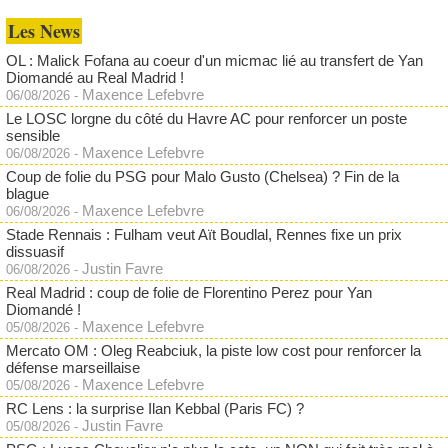
Les News
OL : Malick Fofana au coeur d'un micmac lié au transfert de Yan
Diomandé au Real Madrid !
Maxence Lefebvre
06/08/2026
-
Le LOSC lorgne du côté du Havre AC pour renforcer un poste
sensible
Maxence Lefebvre
06/08/2026
-
Coup de folie du PSG pour Malo Gusto (Chelsea) ? Fin de la
blague
Maxence Lefebvre
06/08/2026
-
Stade Rennais : Fulham veut Aït Boudlal, Rennes fixe un prix
dissuasif
Justin Favre
06/08/2026
-
Real Madrid : coup de folie de Florentino Perez pour Yan
Diomandé !
Maxence Lefebvre
05/08/2026
-
Mercato OM : Oleg Reabciuk, la piste low cost pour renforcer la
défense marseillaise
Maxence Lefebvre
05/08/2026
-
RC Lens : la surprise Ilan Kebbal (Paris FC) ?
Justin Favre
05/08/2026
-