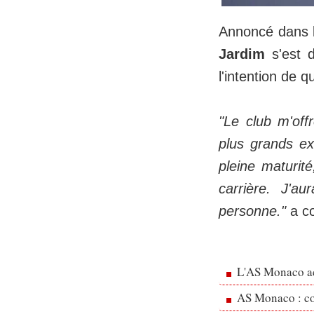
Annoncé dans l
Jardim
s'est d
l'intention de qui
"Le club m'off
plus grands ex
pleine maturit
carrière. J'a
personne."
a co
L'AS Monaco ac
AS Monaco : cou