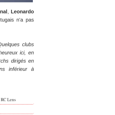
nal
,
Leonardo
rtugais n'a pas
 Quelques clubs
heureux ici, en
tchs dirigés en
ns inférieur à
e RC Lens