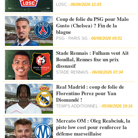
LOSC
-
06/08/2026 12:03
Coup de folie du PSG pour Malo
Gusto (Chelsea) ? Fin de la
blague
PSG - PARIS SG
-
06/08/2026 09:51
Stade Rennais : Fulham veut Aït
Boudlal, Rennes fixe un prix
dissuasif
STADE RENNAIS
-
06/08/2026 07:34
Real Madrid : coup de folie de
Florentino Perez pour Yan
Diomandé !
TEMPS ADDITIONNEL
-
05/08/2026 19:16
Mercato OM : Oleg Reabciuk, la
piste low cost pour renforcer la
défense marseillaise