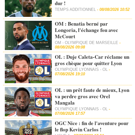
dur !
TEMPS ADDITIONNEL
-
08/08/2026 10:52
OM : Benatia berné par
Longoria, l'échange fou avec
McCourt
OM - OLYMPIQUE DE MARSEILLE
-
08/08/2026 09:08
OL : Duje Caleta-Car réclame un
gros chèque pour quitter Lyon
OLYMPIQUE LYONNAIS - OL
-
07/08/2026 19:10
OL : un prêt faute de mieux, Lyon
va perdre gros avec Orel
Mangala
OLYMPIQUE LYONNAIS - OL
-
07/08/2026 17:57
OGC Nice : fin de l'aventure pour
le flop Kevin Carlos !