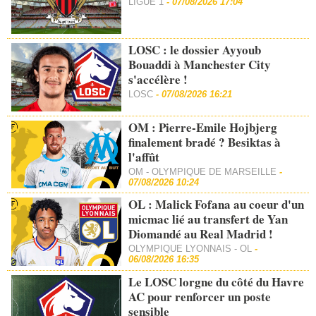
LIGUE 1
-
07/08/2026 17:04
LOSC : le dossier Ayyoub
Bouaddi à Manchester City
s'accélère !
LOSC
-
07/08/2026 16:21
OM : Pierre-Emile Hojbjerg
finalement bradé ? Besiktas à
l'affût
OM - OLYMPIQUE DE MARSEILLE
-
07/08/2026 10:24
OL : Malick Fofana au coeur d'un
micmac lié au transfert de Yan
Diomandé au Real Madrid !
OLYMPIQUE LYONNAIS - OL
-
06/08/2026 16:35
Le LOSC lorgne du côté du Havre
AC pour renforcer un poste
sensible