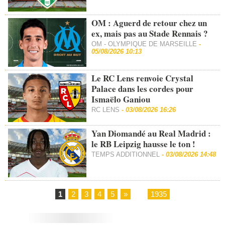
OM : Aguerd de retour chez un
ex, mais pas au Stade Rennais ?
OM - OLYMPIQUE DE MARSEILLE
-
05/08/2026 10:13
Le RC Lens renvoie Crystal
Palace dans les cordes pour
Ismaëlo Ganiou
RC LENS
-
03/08/2026 16:26
Yan Diomandé au Real Madrid :
le RB Leipzig hausse le ton !
TEMPS ADDITIONNEL
-
03/08/2026 14:48
1
2
3
4
5
»
...
1935