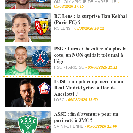
OM - OLYMPIQUE DE MARSEILLE
-
05/08/2026 17:15
RC Lens : la surprise Ilan Kebbal
(Paris FC) ?
RC LENS
-
05/08/2026 16:12
PSG : Lucas Chevalier n'a plus la
cote, un NON qui fait très mal à
l'égo
PSG - PARIS SG
-
05/08/2026 15:11
LOSC : un joli coup mercato au
Real Madrid grâce à Davide
Ancelotti ?
LOSC
-
05/08/2026 13:50
ASSE : fin d'aventure pour un
pari raté à 3M€ ?
SAINT-ETIENNE
-
05/08/2026 12:44