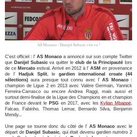
AS Monaco : Danijel Subasic s'en va !
C'est officiel : l'
AS Monaco
a annoncé sur son compte Twitter
que
Danijel Subasic
va quitter le
club de la Principauté
lors
de ce
Mercato
estival. Arrivé en 2012 à l'
ASM
en provenance
de l'
Hadjuk Split
, le
gardien international croate (44
sélections)
aura presque tout connu avec l'
AS Monaco
:
champion de Ligue 2 en 2013 avec Valère Germain, Yannick
Ferreira-Carrasco ou encore Andrea Raggi, mais aussi et
surtout demi-finalise de la Ligue des Champions en et champion
de France devant le
PSG
en 2017, avec les
Kylian Mbappé
,
Falcao, Fabinho, Thomas Lemar, Bernardo Silva, Benjamin
Mendy...
Une page se tourne donc du côté de l'
AS Monaco
avec le
départ de
Danijel Subasic
, qui était devenu gardien numéro 2