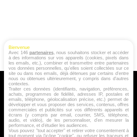
Bienvenue
Avec 146
partenaires
, nous souhaitons stocker et accéder
à des informations sur vos appareils (cookies, pixels dans
les emails, etc.), combiner et transmettre entre partenaires
vos données personnelles, qu'elles soient collectées sur ce
site ou dans nos emails, déjà détenues par certains d'entre
nous ou obtenues ultérieurement, y compris dans d'autres
A PROPOS
contextes.
Traiter ces données (identifiants, navigation, préférences,
Qui sommes nous ?
achats, programmes de fidélité, adresses IP, postales et
emails, téléphone, géolocalisation précise, etc.) permet de
Mentions Légales
développer et vous proposer des services, contenus, offres
Publicité
commerciales et publicités sur vos différents appareils et
écrans (y compris par email, courrier, SMS, téléphone,
Politique de Cookies
audio, et vidéo), de les personnaliser, d'en mesurer la
Contact
performance, et d'étudier les audiences.
Vous pouvez "tout accepter" et retirer votre consentement à
tout moment via l'icône "cookie", ou refuser les traceurs et