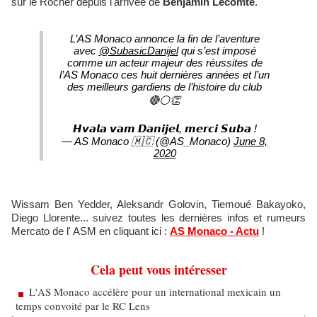
sur le Rocher depuis l'arrivée de
Benjamin Lecomte
.
L’AS Monaco annonce la fin de l’aventure
avec
@SubasicDanijel
qui s’est imposé
comme un acteur majeur des réussites de
l’AS Monaco ces huit dernières années et l’un
des meilleurs gardiens de l’histoire du club
🔴⚪️👏
𝙃𝙫𝙖𝙡𝙖 𝙫𝙖𝙢 𝘿𝙖𝙣𝙞𝙟𝙚𝙡, 𝙢𝙚𝙧𝙘𝙞 𝙎𝙪𝙗𝙖 !
— AS Monaco 🇲🇨 (@AS_Monaco)
June 8,
2020
Wissam Ben Yedder, Aleksandr Golovin, Tiemoué Bakayoko,
Diego Llorente... suivez toutes les dernières infos et rumeurs
Mercato de l' ASM en cliquant ici :
AS Monaco - Actu
!
Cela peut vous intéresser
L'AS Monaco accélère pour un international mexicain un
temps convoité par le RC Lens