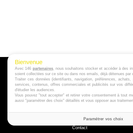
Bienvenue
Avec 146
partenaires
, nous souhaitons stocker et accéder à des inf
A PROPOS
soient collectées sur ce site ou dans nos emails, déjà détenues par 
Traiter ces données (identifiants, navigation, préférences, achats
Qui sommes nous ?
services, contenus, offres commerciales et publicités sur vos diffé
d'étudier les audiences.
Mentions Légales
Vous pouvez "tout accepter" et retirer votre consentement à tout mo
aussi "paramétrer des choix" détaillés et vous opposer aux traitem
Publicité
Politique de Cookies
Paramétrer vos choix
Contact