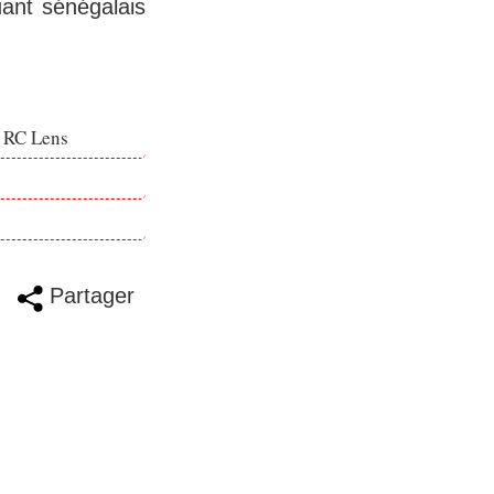
uant sénégalais
e RC Lens
Partager