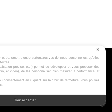
r et transmettre entre partenaires vos données personnelles, qu'elles
Suivez-nous
ntextes.
calisation précise, etc.) permet de développer et vous proposer des
io, et vidéo), de les personnaliser, d'en mesurer la performance, et
s au consentement en cliquant sur la croix de fermeture. Vous pouvez
s.
Tout accepter