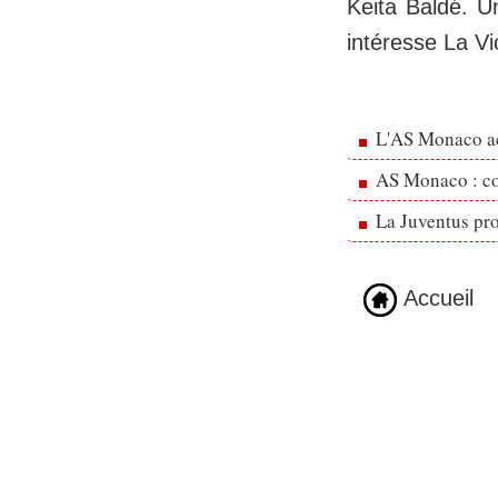
Keita Baldé. Un
intéresse La Vi
L'AS Monaco ac
AS Monaco : cou
La Juventus pr
Accueil