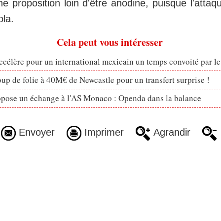
e proposition loin d'être anodine, puisque l'attaq
ola.
Cela peut vous intéresser
célère pour un international mexicain un temps convoité par l
p de folie à 40M€ de Newcastle pour un transfert surprise !
opose un échange à l'AS Monaco : Openda dans la balance
Envoyer
Imprimer
Agrandir