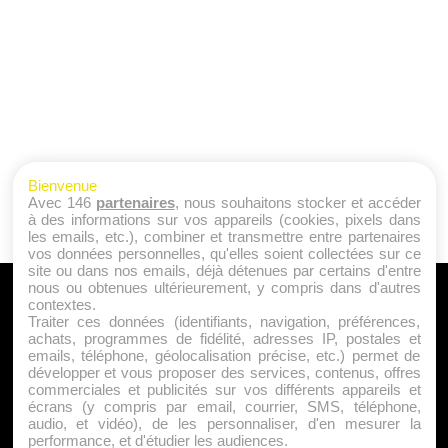
Bienvenue
Avec 146
partenaires
, nous souhaitons stocker et accéder
à des informations sur vos appareils (cookies, pixels dans
les emails, etc.), combiner et transmettre entre partenaires
vos données personnelles, qu'elles soient collectées sur ce
site ou dans nos emails, déjà détenues par certains d'entre
nous ou obtenues ultérieurement, y compris dans d'autres
A PROPOS
contextes.
Traiter ces données (identifiants, navigation, préférences,
Qui sommes nous ?
achats, programmes de fidélité, adresses IP, postales et
emails, téléphone, géolocalisation précise, etc.) permet de
Mentions Légales
développer et vous proposer des services, contenus, offres
Publicité
commerciales et publicités sur vos différents appareils et
écrans (y compris par email, courrier, SMS, téléphone,
Politique de Cookies
audio, et vidéo), de les personnaliser, d'en mesurer la
Contact
performance, et d'étudier les audiences.