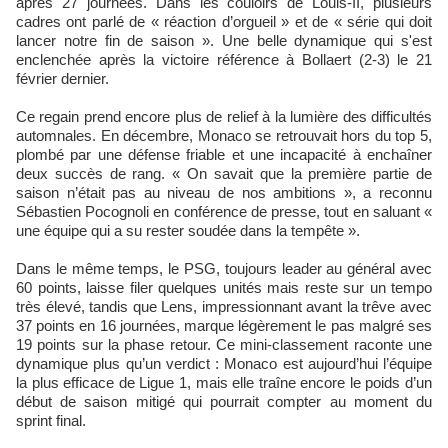
après 27 journées. Dans les couloirs de Louis-II, plusieurs
cadres ont parlé de « réaction d’orgueil » et de « série qui doit
lancer notre fin de saison ». Une belle dynamique qui s'est
enclenchée après la victoire référence à Bollaert (2-3) le 21
février dernier.
Ce regain prend encore plus de relief à la lumière des difficultés
automnales. En décembre, Monaco se retrouvait hors du top 5,
plombé par une défense friable et une incapacité à enchaîner
deux succès de rang. « On savait que la première partie de
saison n’était pas au niveau de nos ambitions », a reconnu
Sébastien Pocognoli en conférence de presse, tout en saluant «
une équipe qui a su rester soudée dans la tempête ».
Dans le même temps, le PSG, toujours leader au général avec
60 points, laisse filer quelques unités mais reste sur un tempo
très élevé, tandis que Lens, impressionnant avant la trêve avec
37 points en 16 journées, marque légèrement le pas malgré ses
19 points sur la phase retour. Ce mini‑classement raconte une
dynamique plus qu’un verdict : Monaco est aujourd’hui l’équipe
la plus efficace de Ligue 1, mais elle traîne encore le poids d’un
début de saison mitigé qui pourrait compter au moment du
sprint final.