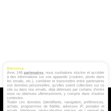
Bienvenue
Avec 146
partenaires
, nous souhaitons stocker et accéder
à des informations sur vos appareils (cookies, pixels dans
les emails, etc.), combiner et transmettre entre partenaires
vos données personnelles, qu'elles soient collectées sur ce
site ou dans nos emails, déjà détenues par certains d'entre
nous ou obtenues ultérieurement, y compris dans d'autres
A PROPOS
contextes.
Traiter ces données (identifiants, navigation, préférences,
Qui sommes nous ?
achats, programmes de fidélité, adresses IP, postales et
emails, téléphone, géolocalisation précise, etc.) permet de
Mentions Légales