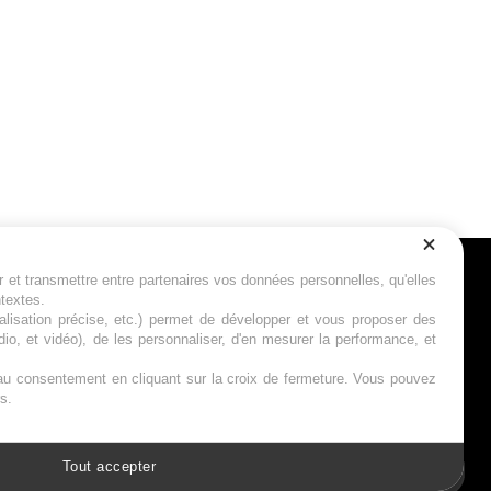
r et transmettre entre partenaires vos données personnelles, qu'elles
Suivez-nous
ntextes.
calisation précise, etc.) permet de développer et vous proposer des
io, et vidéo), de les personnaliser, d'en mesurer la performance, et
s au consentement en cliquant sur la croix de fermeture. Vous pouvez
s.
Tout accepter