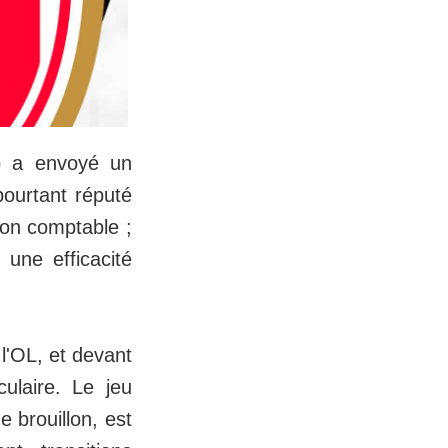
co a envoyé un
ourtant réputé
ion comptable ;
une efficacité
 l'OL, et devant
laire. Le jeu
e brouillon, est