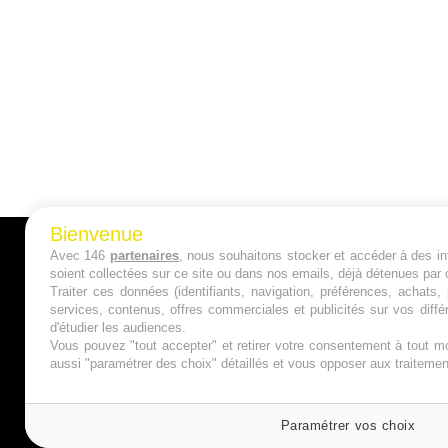
Bienvenue
Avec 146
partenaires
, nous souhaitons stocker et accéder à des inf
A PROPOS
soient collectées sur ce site ou dans nos emails, déjà détenues par 
Traiter ces données (identifiants, navigation, préférences, achats
Qui sommes nous ?
services, contenus, offres commerciales et publicités sur vos diffé
d'étudier les audiences.
Mentions Légales
Vous pouvez "tout accepter" et retirer votre consentement à tout mo
aussi "paramétrer des choix" détaillés et vous opposer aux traitem
Publicité
Politique de Cookies
Paramétrer vos choix