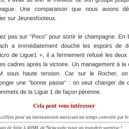
League. Une comparaison que nous avions d
er sur Jeunesfooteux.
z pas sur "Poco" pour sortir le champagne. En 
oach a immédiatement douché les espoirs de d
micro de Ligue1 +, il a fermement refusé les deux
es cadres après la victoire. Un management à la 
SM sous haute tension. Car sur le Rocher, on
longer une "bonne passe" : on veut changer de 
sommets de la Ligue 1 de façon pérenne.
Cela peut vous intéresser
célère pour un international mexicain un temps convoité par l
p de folie à 40M€ de Newcastle pour un transfert surprise !