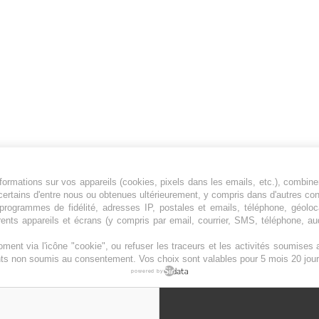
ormations sur vos appareils (cookies, pixels dans les emails, etc.), combine
Jeunesfooteux est un média sportif qui traite
certains d'entre nous ou obtenues ultérieurement, y compris dans d'autres co
principalement de l'actualité de la Ligue 1 et
, programmes de fidélité, adresses IP, postales et emails, téléphone, géolo
rents appareils et écrans (y compris par email, courrier, SMS, téléphone, aud
des grosses actualités de la Ligue 2 et du
football étranger.
ment via l'icône "cookie", ou refuser les traceurs et les activités soumise
Plan du site
|
Syndication
|
Powered by WM
ents non soumis au consentement. Vos choix sont valables pour 5 mois 20 jour
powered by