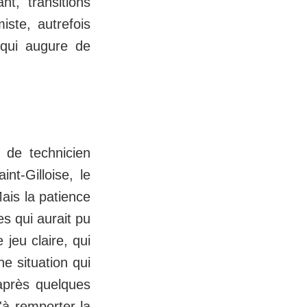
t, transitions
iste, autrefois
 qui augure de
e de technicien
nt-Gilloise, le
ais la patience
s qui aurait pu
 jeu claire, qui
e situation qui
après quelques
'à remporter la