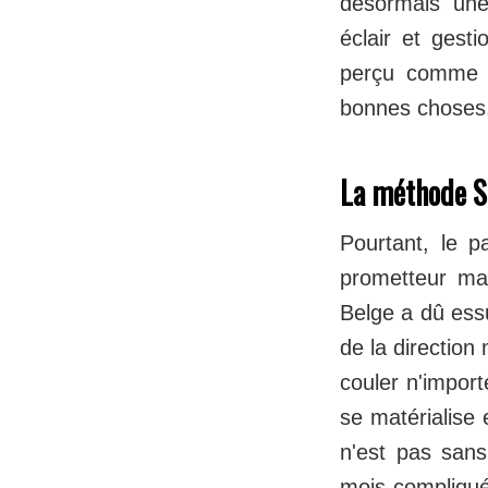
désormais une 
éclair et gesti
perçu comme fr
bonnes choses
La méthode Sé
Pourtant, le pa
prometteur mai
Belge a dû essu
de la directio
couler n'import
se matérialise 
n'est pas san
mois compliqués