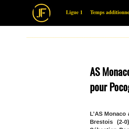
Ligue 1
Temps additionne
AS Monaco 
pour Poco
L’AS Monaco a
Brestois (2-