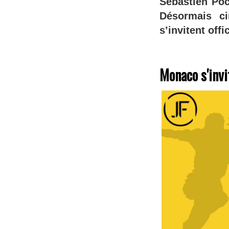
Sébastien Poc
Désormais ci
s’invitent off
Monaco s'invi