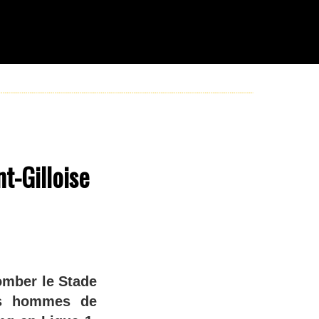
t-Gilloise
omber le Stade
les hommes de