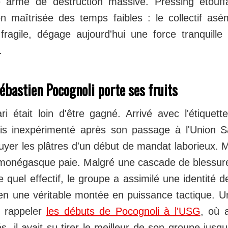
arme de destruction massive. Pressing étouffan
on maîtrisée des temps faibles : le collectif asém
agile, dégage aujourd'hui une force tranquille
.
bastien Pocognoli porte ses fruits
ri était loin d'être gagné. Arrivé avec l'étiquett
s inexpérimenté après son passage à l'Union Sai
yer les plâtres d'un début de mandat laborieux. M
n monégasque paie. Malgré une cascade de blessure
e quel effectif, le groupe a assimilé une identité de
en une véritable montée en puissance tactique. Un
s rappeler
les débuts de Pocognoli à l'USG
, où 
, il avait su tirer le meilleur de son groupe jusqu