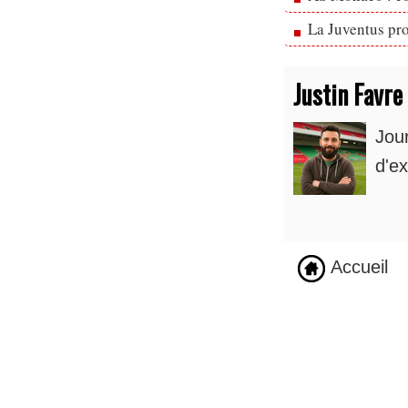
La Juventus pr
Justin Favre
Jou
d'ex
Accueil