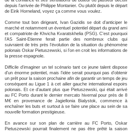
depuis l'arrivée de Philippe Montanier. Ou plutôt depuis le départ
de Eirik Horneland, voyez ça comme vous voulez.
Comme tout bon dirigeant, Ivan Gazidis se doit d'anticiper le
marché et notamment un éventuel potentiel départ du grand ami
et compatriote de Khvicha Kvaratskhelia (PSG). C'est pourquoi
l'AS Saint-Etienne ferait partie des nombreux clubs qui
suivraient de très près l'évolution de la situation du phénomène
polonais Oskar Pietuszewski, si l'on en croit les informations de
la presse espagnole.
Difficile d'imaginer un tel scénario tant ce jeune talent dispose
d'un énorme potentiel, mais l'idée serait pourquoi pas d'obtenir
un prêt pour la saison prochaine afin de garantir un temps de jeu
conséquent au Ligue 1 à cet ailier gauche international espoirs
polonais. Et ce d'autant plus que Pietuszewski, qui était arrivé
au FC Porto durant le dernier mercato hivernal pour près de 8
M€ en provenance de Jagiellonia Bialystok, commence à
enchaîner les buts et surtout à se faire une place au sein de sa
nouvelle formation prestigieuse.
En avance sur son plan de carrière au FC Porto, Oskar
Pietuszewski pourrait finalement ne pas être prêté la saison