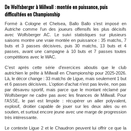
De Wolfsberger à Millwall : montée en puissance, puis
difficultées en Championship
Formé à Cologne et Chelsea, Ballo Ballo s’est imposé en
Autriche comme l’un des joueurs offensifs les plus décisifs
avec Wolfsberger AC. Le suivi statistiques sur plusieurs
saisons montre une vraie montée en puissance : 35 matchs, 7
buts et 3 passes décisives, puis 30 matchs, 13 buts et 4
passes, avant une campagne à 10 buts et 7 passes toutes
compétitions avec le WAC.
C’est après cette série d’exercices aboutis que le club
autrichien le prête à Millwall en Championship pour 2025‑2026.
Là, le décor change : 33 matchs de Ligue, mais seulement 1 but
et 6 passes décisives. L’option d’achat n’est pas levée, non pas
par désaveu sportif, mais parce que le montant réclamé par
Wolfsberger ne cadre pas avec les finances de Millwall. Pour
l’ASSE, le pari est limpide : récupérer un ailier polyvalent,
explosif, droitier capable de jouer sur les deux ailes ou en
soutien, et surtout encore jeune avec une marge de progression
très intéressante.
Le contexte Ligue 2 et le Chaudron peuvent lui offrir ce que la