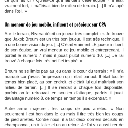
ce qu'il fait ici ? Qu'est-ce qu'il fait dans cette équipe ?" Il était
vraiment fort, il maîtrisait bien le milieu de terrain. [...] Il m’a tapé
dans l’œil. »
Un meneur de jeu mobile, influent et précieux sur CPA
Sur le terrain, Rivera décrit un joueur très complet : « Je trouve
que Jakob Breum est un très bon joueur. Il est très technique, il
a une bonne vision du jeu. [...] C’était vraiment LE joueur influent
de son équipe, un vrai meneur de jeu mobile et entreprenant. Il
portait le numéro 7 mais il jouait plutôt numéro 10. [...] Je l’ai
trouvé à chaque fois très actif et inspiré. »
Breum ne se limite pas au jeu dans le cœur du terrain : « Il m’a
marqué car j’avais l'impression qu'il était partout. Il était tout le
temps bien placé, au bon endroit, et c'était lui qui maîtrisait son
milieu de terrain. [...] Il se rendait à chaque fois disponible,
parfois on le retrouvait en soutien d’attaque, parfois il jouait
davantage numéro 8, de temps en temps il s’excentrait. »
Autre arme majeure : les coups de pied arrêtés. « Non
seulement il est bon dans le jeu mais il tire très bien les coups
de pied arrêtés. Contre nous, il a fait deux corners décisifs en
championnat, un à l’aller et un au retour. Je l’ai vu aussi tirer de