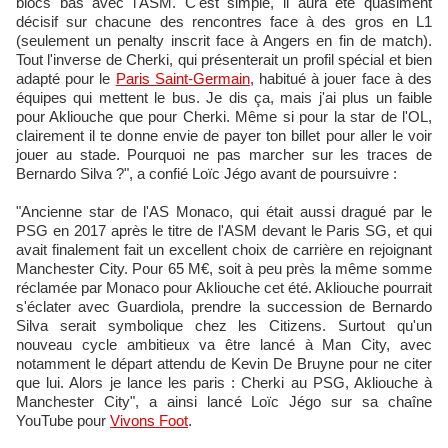
blocs bas avec l'ASM. C'est simple, il aura été quasiment
décisif sur chacune des rencontres face à des gros en L1
(seulement un penalty inscrit face à Angers en fin de match).
Tout l'inverse de Cherki, qui présenterait un profil spécial et bien
adapté pour le
Paris Saint-Germain
, habitué à jouer face à des
équipes qui mettent le bus. Je dis ça, mais j'ai plus un faible
pour Akliouche que pour Cherki. Même si pour la star de l'OL,
clairement il te donne envie de payer ton billet pour aller le voir
jouer au stade. Pourquoi ne pas marcher sur les traces de
Bernardo Silva ?", a confié Loïc Jégo avant de poursuivre :
"Ancienne star de l'AS Monaco, qui était aussi dragué par le
PSG en 2017 après le titre de l'ASM devant le Paris SG, et qui
avait finalement fait un excellent choix de carrière en rejoignant
Manchester City. Pour 65 M€, soit à peu près la même somme
réclamée par Monaco pour Akliouche cet été. Akliouche pourrait
s'éclater avec Guardiola, prendre la succession de Bernardo
Silva serait symbolique chez les Citizens. Surtout qu'un
nouveau cycle ambitieux va être lancé à Man City, avec
notamment le départ attendu de Kevin De Bruyne pour ne citer
que lui. Alors je lance les paris : Cherki au PSG, Akliouche à
Manchester City", a ainsi lancé Loïc Jégo sur sa chaîne
YouTube pour
Vivons Foot
.