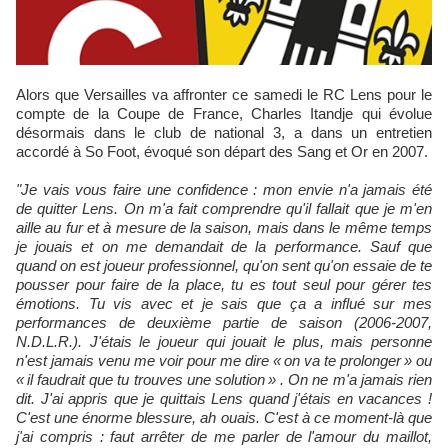
Alors que Versailles va affronter ce samedi le RC Lens pour le
compte de la Coupe de France, Charles Itandje qui évolue
désormais dans le club de national 3, a dans un entretien
accordé à So Foot, évoqué son départ des Sang et Or en 2007.
"Je vais vous faire une confidence : mon envie n'a jamais été
de quitter Lens. On m'a fait comprendre qu'il fallait que je m'en
aille au fur et à mesure de la saison, mais dans le même temps
je jouais et on me demandait de la performance. Sauf que
quand on est joueur professionnel, qu'on sent qu'on essaie de te
pousser pour faire de la place, tu es tout seul pour gérer tes
émotions. Tu vis avec et je sais que ça a influé sur mes
performances de deuxième partie de saison (2006-2007,
N.D.L.R.). J'étais le joueur qui jouait le plus, mais personne
n'est jamais venu me voir pour me dire « on va te prolonger » ou
« il faudrait que tu trouves une solution » . On ne m'a jamais rien
dit. J'ai appris que je quittais Lens quand j'étais en vacances !
C'est une énorme blessure, ah ouais. C'est à ce moment-là que
j'ai compris : faut arrêter de me parler de l'amour du maillot,