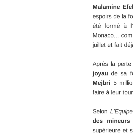
Malamine Efe
espoirs de la f
été formé à
Monaco... com
juillet et fait 
Après la perte
joyau
de sa fo
Mejbri
5 millio
faire à leur to
Selon
L'Equip
des mineurs
supérieure et s'