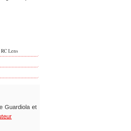
e RC Lens
de Guardiola et
uteur