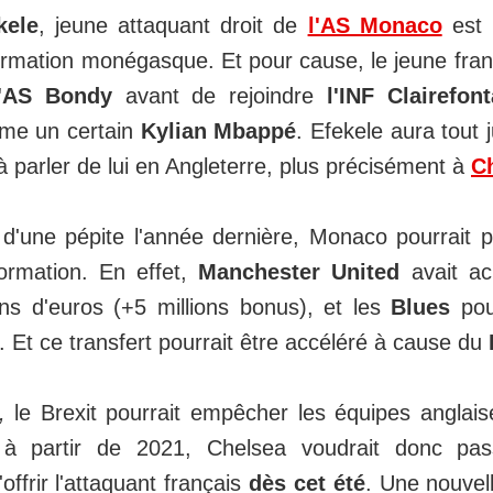
kele
, jeune attaquant droit de
l'AS Monaco
est 
ormation monégasque. Et pour cause, le jeune fran
l'AS Bondy
avant de rejoindre
l'INF Clairefon
me un certain
Kylian Mbappé
. Efekele aura tout 
déjà parler de lui en Angleterre, plus précisément à
C
 d'une pépite l'année dernière, Monaco pourrait 
rmation. En effet,
Manchester United
avait a
ns d'euros (+5 millions bonus), et les
Blues
pour
ur. Et ce transfert pourrait être accéléré à cause du
e,
le Brexit pourrait empêcher les équipes anglai
à partir de 2021, Chelsea voudrait donc pass
offrir l'attaquant français
dès cet été
. Une nouvel