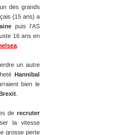
un des grands
çais (15 ans) a
taine
puis l'AS
juste 16 ans en
helsea
.
perdre un autre
cheté
Hannibal
raient bien le
Brexit
.
ses de
recruter
er la vitesse
le grosse perte