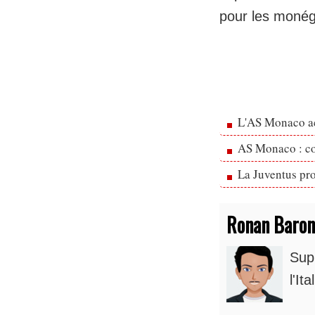
pour les moné
L'AS Monaco ac
AS Monaco : cou
La Juventus pr
Ronan Baron
Supp
l'It