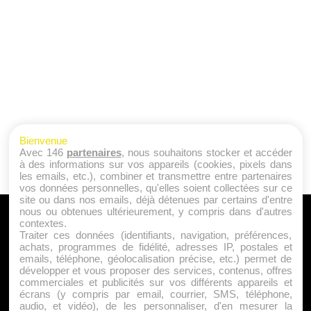
Bienvenue
Avec 146
partenaires
, nous souhaitons stocker et accéder
à des informations sur vos appareils (cookies, pixels dans
les emails, etc.), combiner et transmettre entre partenaires
vos données personnelles, qu'elles soient collectées sur ce
site ou dans nos emails, déjà détenues par certains d'entre
nous ou obtenues ultérieurement, y compris dans d'autres
A PROPOS
contextes.
Traiter ces données (identifiants, navigation, préférences,
Qui sommes nous ?
achats, programmes de fidélité, adresses IP, postales et
emails, téléphone, géolocalisation précise, etc.) permet de
Mentions Légales
développer et vous proposer des services, contenus, offres
Publicité
commerciales et publicités sur vos différents appareils et
écrans (y compris par email, courrier, SMS, téléphone,
Politique de Cookies
audio, et vidéo), de les personnaliser, d'en mesurer la