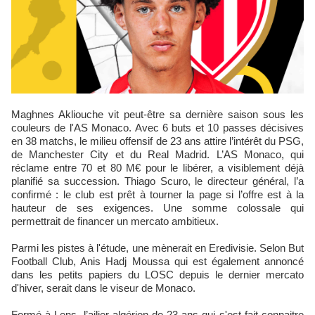
Maghnes Akliouche vit peut-être sa dernière saison sous les
couleurs de l'AS Monaco. Avec 6 buts et 10 passes décisives
en 38 matchs, le milieu offensif de 23 ans attire l’intérêt du PSG,
de Manchester City et du Real Madrid. L’AS Monaco, qui
réclame entre 70 et 80 M€ pour le libérer, a visiblement déjà
planifié sa succession. Thiago Scuro, le directeur général, l’a
confirmé : le club est prêt à tourner la page si l’offre est à la
hauteur de ses exigences. Une somme colossale qui
permettrait de financer un mercato ambitieux.
Parmi les pistes à l'étude, une mènerait en Eredivisie. Selon But
Football Club, Anis Hadj Moussa qui est également annoncé
dans les petits papiers du LOSC depuis le dernier mercato
d'hiver, serait dans le viseur de Monaco.
Formé à Lens, l’ailier algérien de 23 ans qui s'est fait connaitre