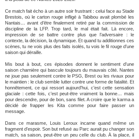
Ce match fait écho à un autre soir frustrant : celui face au Stade
Brestois, où le carton rouge infligé à Tabibou avait plombé les
Nantais… avant d’être finalement retiré par la commission de
discipline de la LFP. Trop tard, le mal était fait. Là encore,
impression de se battre contre plus que l’adversaire : le
contexte, la décision, la dynamique. Et quand tu additionnes ces
scènes, tu ne vois plus des faits isolés, tu vois le fil rouge d’une
saison qui déraille.
Mis bout à bout, ces épisodes donnent le sentiment d’une
saison charnière qui bascule toujours du mauvais côté. Nantes
ne joue pas seulement contre le PSG, Brest ou les rivaux pour
le maintien : le club semble lutter contre une forme de fatalité. Et
honnêtement, ce qui ressort aujourd’hui, c’est cette sensation
glaciale : cette fois, c’est peut-être vraiment la bonne… mais
pour descendre, pour de bon, sans filet. A croire que le karma a
décidé de frapper les Kita comme pour faire passer un
message.
Dans ce marasme, Louis Leroux incarne quand même un
fragment d’espoir. Son but refusé au Parc aurait pu changer son
match, sa saison, peut-être un peu celle du club. À la place, il