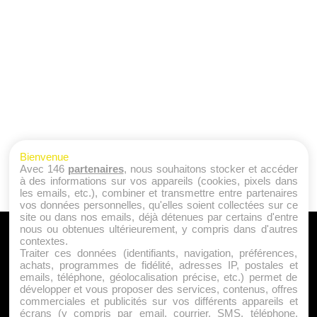
Bienvenue
Avec 146
partenaires
, nous souhaitons stocker et accéder
à des informations sur vos appareils (cookies, pixels dans
les emails, etc.), combiner et transmettre entre partenaires
vos données personnelles, qu'elles soient collectées sur ce
site ou dans nos emails, déjà détenues par certains d'entre
nous ou obtenues ultérieurement, y compris dans d'autres
A PROPOS
contextes.
Traiter ces données (identifiants, navigation, préférences,
Qui sommes nous ?
achats, programmes de fidélité, adresses IP, postales et
emails, téléphone, géolocalisation précise, etc.) permet de
Mentions Légales
développer et vous proposer des services, contenus, offres
Publicité
commerciales et publicités sur vos différents appareils et
écrans (y compris par email, courrier, SMS, téléphone,
Politique de Cookies