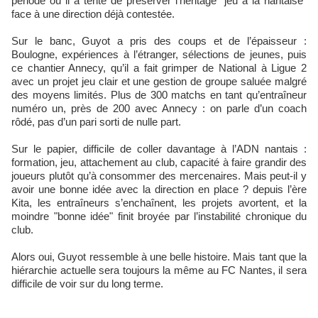
période où il a tenté de préserver l’héritage "jeu à la nantaise"
face à une direction déjà contestée.
Sur le banc, Guyot a pris des coups et de l’épaisseur :
Boulogne, expériences à l’étranger, sélections de jeunes, puis
ce chantier Annecy, qu’il a fait grimper de National à Ligue 2
avec un projet jeu clair et une gestion de groupe saluée malgré
des moyens limités. Plus de 300 matchs en tant qu’entraîneur
numéro un, près de 200 avec Annecy : on parle d’un coach
rôdé, pas d’un pari sorti de nulle part.
Sur le papier, difficile de coller davantage à l’ADN nantais :
formation, jeu, attachement au club, capacité à faire grandir des
joueurs plutôt qu’à consommer des mercenaires. Mais peut-il y
avoir une bonne idée avec la direction en place ? depuis l’ère
Kita, les entraîneurs s’enchaînent, les projets avortent, et la
moindre "bonne idée" finit broyée par l’instabilité chronique du
club.
Alors oui, Guyot ressemble à une belle histoire. Mais tant que la
hiérarchie actuelle sera toujours la même au FC Nantes, il sera
difficile de voir sur du long terme.