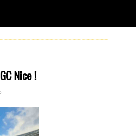
OGC Nice !
e