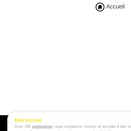
Accueil
Bienvenue
Avec 146
partenaires
, nous souhaitons stocker et accéder à des inf
A PROPOS