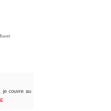
Traoré
s, je couvre au
ur