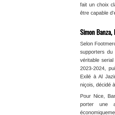
fait un choix c
être capable d'
Simon Banza, l
Selon Footmerc
supporters du 
véritable seri
2023-2024, pui
Exilé à Al Jazi
niçois, décidé à
Pour Nice, Ban
porter une 
économiquement