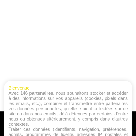
Bienvenue
Avec 146
partenaires
, nous souhaitons stocker et accéder
à des informations sur vos appareils (cookies, pixels dans
les emails, etc.), combiner et transmettre entre partenaires
vos données personnelles, qu'elles soient collectées sur ce
site ou dans nos emails, déjà détenues par certains d'entre
nous ou obtenues ultérieurement, y compris dans d'autres
A PROPOS
contextes.
Traiter ces données (identifiants, navigation, préférences,
Qui sommes nous ?
achats, programmes de fidélité, adresses IP, postales et