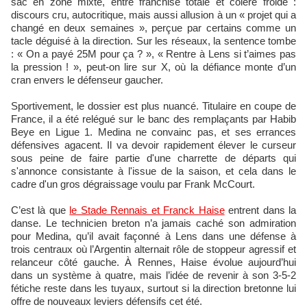
sac en zone mixte, entre franchise totale et colère froide :
discours cru, autocritique, mais aussi allusion à un « projet qui a
changé en deux semaines », perçue par certains comme un
tacle déguisé à la direction. Sur les réseaux, la sentence tombe
: « On a payé 25M pour ça ? », « Rentre à Lens si t’aimes pas
la pression ! », peut-on lire sur X, où la défiance monte d’un
cran envers le défenseur gaucher.
Sportivement, le dossier est plus nuancé. Titulaire en coupe de
France, il a été relégué sur le banc des remplaçants par Habib
Beye en Ligue 1. Medina ne convainc pas, et ses errances
défensives agacent. Il va devoir rapidement élever le curseur
sous peine de faire partie d'une charrette de départs qui
s'annonce consistante à l'issue de la saison, et cela dans le
cadre d'un gros dégraissage voulu par Frank McCourt.
C’est là que
le Stade Rennais et Franck Haise
entrent dans la
danse. Le technicien breton n’a jamais caché son admiration
pour Medina, qu’il avait façonné à Lens dans une défense à
trois centraux où l’Argentin alternait rôle de stoppeur agressif et
relanceur côté gauche. À Rennes, Haise évolue aujourd’hui
dans un système à quatre, mais l’idée de revenir à son 3-5-2
fétiche reste dans les tuyaux, surtout si la direction bretonne lui
offre de nouveaux leviers défensifs cet été.