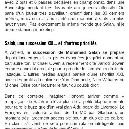
avec 2 buts et 6 passes décisives en championnat, dans une
Bundesliga pourtant très favorable aux joueurs offensifs. On
parle d’un joueur très travailleur, créatif dans les 30 derniers
mètres, mais qui n’a jamais été une machine à stats au plus
haut niveau. Pas exactement le même monde que Salah, ni le
même standing marketing.
Salah, une succession XXL… et d’autres priorités
À Anfield,
la succession de Mohamed Salah
se prépare
depuis longtemps et les pistes évoquées jusqu’ici donnent un
tout autre ton. Michael Owen a récemment cité Jarrod Bowen
comme candidat crédible pour reprendre le flambeau à droite de
l’attaque. D’autres médias anglais parlent d’une shortlist XXL
avec des profils du calibre de Yan Diomande, Nico Williams ou
Michael Olise pour incarner le futur du couloir droit.
Dans ce contexte, imaginer Honorat arriver comme «
remplaçant de Salah » relève plus de la petite blague mercato
pour faire le buzz que d’un vrai plan A du board de Liverpool. Le
Français est valorisé autour de 15 M€ par Gladbach, un
montant très largement accessible pour un club de ce calibre.
En clair : s’il vient, ce sera pour une rotation intelligente, pas
pour reprendre le trône de la star d’Anfield.