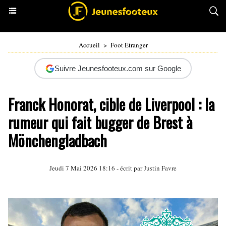
Accueil
>
Foot Etranger
Suivre Jeunesfooteux.com sur Google
Franck Honorat, cible de Liverpool : la
rumeur qui fait bugger de Brest à
Mönchengladbach
Jeudi 7 Mai 2026 18:16 - écrit par
Justin Favre