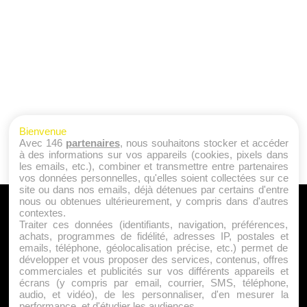
Bienvenue
Avec 146
partenaires
, nous souhaitons stocker et accéder
à des informations sur vos appareils (cookies, pixels dans
les emails, etc.), combiner et transmettre entre partenaires
vos données personnelles, qu'elles soient collectées sur ce
site ou dans nos emails, déjà détenues par certains d'entre
nous ou obtenues ultérieurement, y compris dans d'autres
A PROPOS
contextes.
Traiter ces données (identifiants, navigation, préférences,
Qui sommes nous ?
achats, programmes de fidélité, adresses IP, postales et
emails, téléphone, géolocalisation précise, etc.) permet de
Mentions Légales
développer et vous proposer des services, contenus, offres
Publicité
commerciales et publicités sur vos différents appareils et
écrans (y compris par email, courrier, SMS, téléphone,
Politique de Cookies
audio, et vidéo), de les personnaliser, d'en mesurer la
Contact
performance, et d'étudier les audiences.