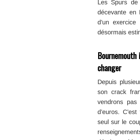
Les Spurs de 
décevante en P
d’un exercice
désormais esti
Bournemouth i
changer
Depuis plusieu
son crack fran
vendrons pas 
d’euros. C’est
seul sur le co
renseignements,