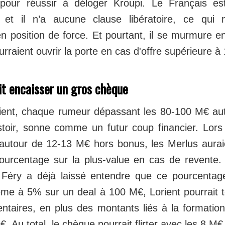
 pour réussir à déloger Kroupi. Le Français es
 et il n’a aucune clause libératoire, ce qui
 position de force. Et pourtant, il se murmure e
urraient ouvrir la porte en cas d'offre supérieure 
it encaisser un gros chèque
ient, chaque rumeur dépassant les 80-100 M€ aut
oir, sonne comme un futur coup financier. Lors
utour de 12-13 M€ hors bonus, les Merlus auraie
pourcentage sur la plus-value en cas de revente
 Féry a déjà laissé entendre que ce pourcentage
ême à 5% sur un deal à 100 M€, Lorient pourrait 
taires, en plus des montants liés à la formation
. Au total, le chèque pourrait flirter avec les 8 M€