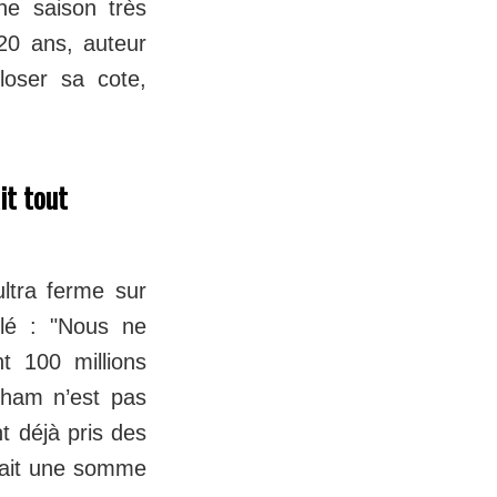
ne saison très
20 ans, auteur
loser sa cote,
it tout
ltra ferme sur
elé : "Nous ne
t 100 millions
nham n’est pas
t déjà pris des
drait une somme