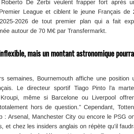
Roberto De Zerbi veulent frapper fort après u
remier League et ciblent le jeune Français de 
 2025-2026 de tout premier plan qui a fait exp
mée autour de 70 M€ par Transfermarkt.
nflexible, mais un montant astronomique pourra
rs semaines, Bournemouth affiche une position u
çais. Le directeur sportif Tiago Pinto l’a mart
Kroupi, même si Barcelone ou Liverpool offren
 totalement hors de question." Cependant, Totte
up : Arsenal, Manchester City ou encore le PSG on
 et chez les insiders anglais on répète qu'il fau