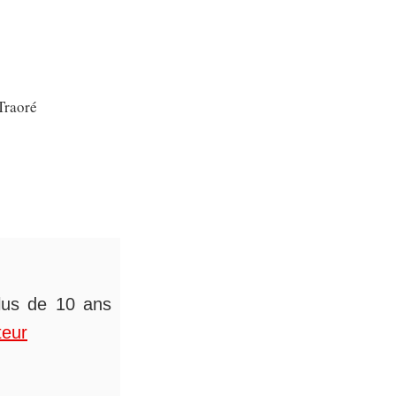
Traoré
plus de 10 ans
teur