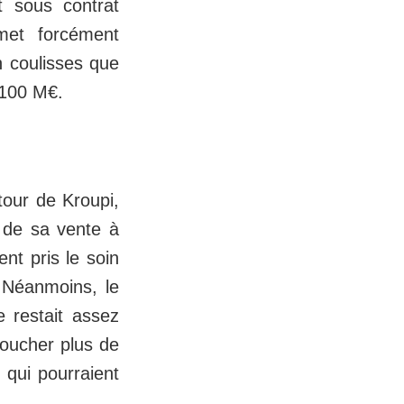
t sous contrat
 met forcément
n coulisses que
à 100 M€.
our de Kroupi,
 de sa vente à
nt pris le soin
. Néanmoins, le
 restait assez
toucher plus de
 qui pourraient
.