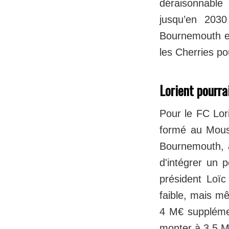
déraisonnable
jusqu’en 2030
Bournemouth en
les Cherries po
Lorient pourra
Pour le FC Lor
formé au Moust
Bournemouth, a
d'intégrer un 
président Loïc
faible, mais m
4 M€ supplémen
monter à 3.5 M€