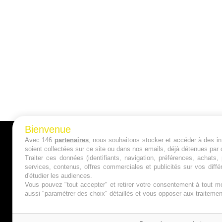
Bienvenue
Avec 146
partenaires
, nous souhaitons stocker et accéder à des inf
A PROPOS
soient collectées sur ce site ou dans nos emails, déjà détenues par 
Traiter ces données (identifiants, navigation, préférences, achats
Qui sommes nous ?
services, contenus, offres commerciales et publicités sur vos diffé
d'étudier les audiences.
Mentions Légales
Vous pouvez "tout accepter" et retirer votre consentement à tout mo
aussi "paramétrer des choix" détaillés et vous opposer aux traitem
Publicité
Politique de Cookies