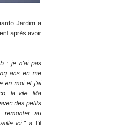
onardo Jardim a
ent après avoir
b : je n'ai pas
cinq ans en me
e en moi et j'ai
co, la vile. Ma
'avec des petits
t remonter au
ille ici."
a t'il