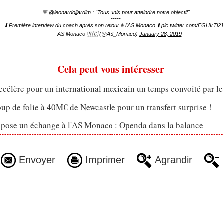
💬
@leonardojjardim
: "Tous unis pour atteindre notre objectif"
-----
⬇️ Première interview du coach après son retour à l'AS Monaco ⬇️
pic.twitter.com/FGHIrTi2
— AS Monaco 🇲🇨 (@AS_Monaco)
January 28, 2019
Cela peut vous intéresser
célère pour un international mexicain un temps convoité par l
p de folie à 40M€ de Newcastle pour un transfert surprise !
opose un échange à l'AS Monaco : Openda dans la balance
Envoyer
Imprimer
Agrandir