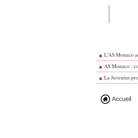
L'AS Monaco ac
AS Monaco : cou
La Juventus pr
Accueil