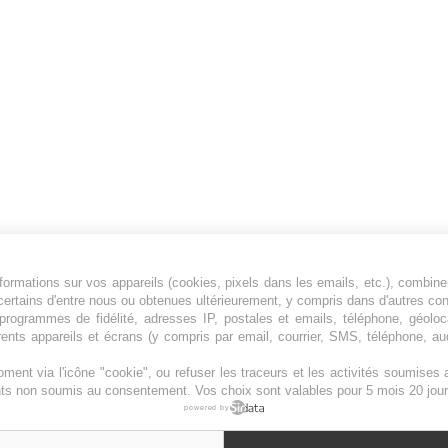
ormations sur vos appareils (cookies, pixels dans les emails, etc.), combine
Jeunesfooteux est un média sportif qui traite
certains d'entre nous ou obtenues ultérieurement, y compris dans d'autres co
principalement de l'actualité de la Ligue 1 et
, programmes de fidélité, adresses IP, postales et emails, téléphone, géolo
rents appareils et écrans (y compris par email, courrier, SMS, téléphone, aud
des grosses actualités de la Ligue 2 et du
football étranger.
ment via l'icône "cookie", ou refuser les traceurs et les activités soumise
Plan du site
|
Syndication
|
Powered by WM
ents non soumis au consentement. Vos choix sont valables pour 5 mois 20 jour
powered by