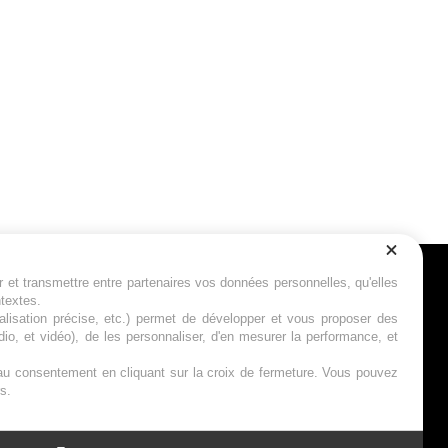
r et transmettre entre partenaires vos données personnelles, qu'elles
Suivez-nous
ntextes.
calisation précise, etc.) permet de développer et vous proposer des
io, et vidéo), de les personnaliser, d'en mesurer la performance, et
s au consentement en cliquant sur la croix de fermeture. Vous pouvez
s.