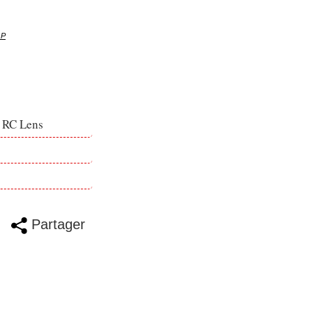
1P
e RC Lens
Partager