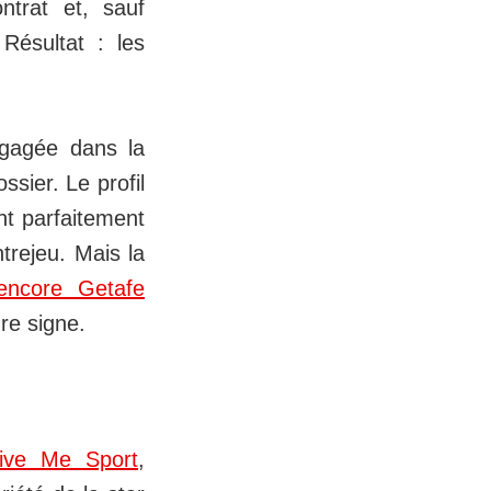
ntrat et, sauf
Résultat : les
ngagée dans la
ssier. Le profil
ent parfaitement
trejeu. Mais la
encore Getafe
re signe.
ive Me Sport
,