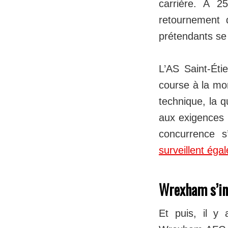
carrière. À 25
retournement 
prétendants se
L’AS Saint-Éti
course à la mon
technique, la q
aux exigences d
concurrence s
surveillent éga
Wrexham s’in
Et puis, il y 