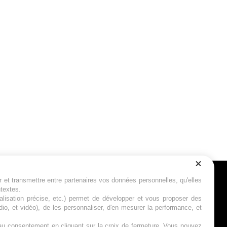
r et transmettre entre partenaires vos données personnelles, qu'elles
Suivez-nous
ntextes.
calisation précise, etc.) permet de développer et vous proposer des
io, et vidéo), de les personnaliser, d'en mesurer la performance, et
s au consentement en cliquant sur la croix de fermeture. Vous pouvez