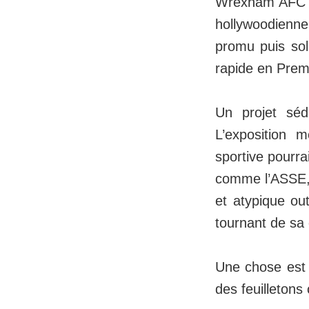
Wrexham AFC s’e
hollywoodienn
promu puis so
rapide en Prem
Un projet sédu
L’exposition 
sportive pourra
comme l’ASSE, la
et atypique ou
tournant de sa 
Une chose est
des feuilletons 