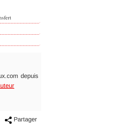
nsfert
eux.com depuis
auteur
Partager