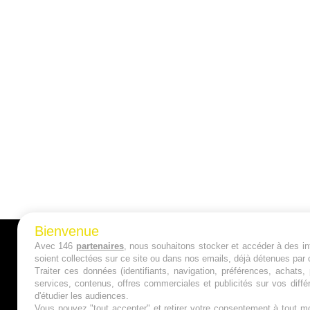
Bienvenue
Avec 146
partenaires
, nous souhaitons stocker et accéder à des inf
A PROPOS
soient collectées sur ce site ou dans nos emails, déjà détenues par 
Traiter ces données (identifiants, navigation, préférences, achats
Qui sommes nous ?
services, contenus, offres commerciales et publicités sur vos diffé
d'étudier les audiences.
Mentions Légales
Vous pouvez "tout accepter" et retirer votre consentement à tout mo