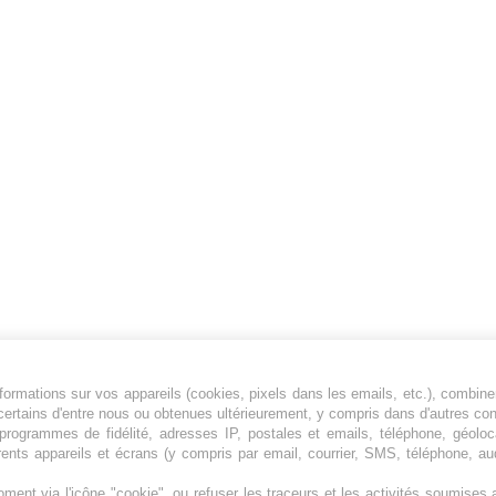
ormations sur vos appareils (cookies, pixels dans les emails, etc.), combine
Jeunesfooteux est un média sportif qui traite
certains d'entre nous ou obtenues ultérieurement, y compris dans d'autres co
principalement de l'actualité de la Ligue 1 et
, programmes de fidélité, adresses IP, postales et emails, téléphone, géolo
rents appareils et écrans (y compris par email, courrier, SMS, téléphone, aud
des grosses actualités de la Ligue 2 et du
football étranger.
ment via l'icône "cookie", ou refuser les traceurs et les activités soumise