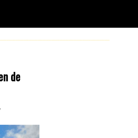
en de
y