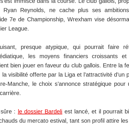
st immiscé dans la course. Le club gallois, propr
e Ryan Reynolds, ne cache plus ses ambitions
lide 7e de Championship, Wrexham vise désorm
ier League.
isant, presque atypique, qui pourrait faire réf
médiatique, les moyens financiers croissants e
ient bien jouer en faveur du club gallois. Entre la f
 visibilité offerte par la Liga et l’attractivité d’un
tre-Manche, le choix s’annonce stratégique pour
carrière.
 sûre :
le dossier Bardeli
est lancé, et il pourrait b
chauds du mercato estival, tant son profil attire les