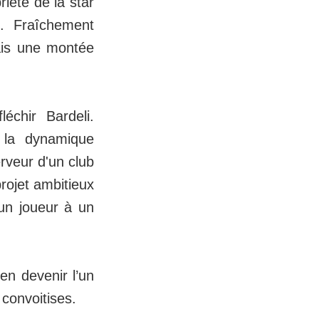
iété de la star
. Fraîchement
ais une montée
léchir Bardeli.
t la dynamique
erveur d'un club
 projet ambitieux
 un joueur à un
ien devenir l’un
 convoitises.