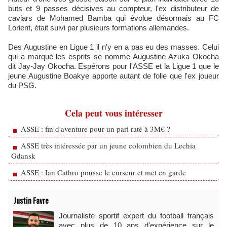
buts et 9 passes décisives au compteur, l'ex distributeur de
caviars de Mohamed Bamba qui évolue désormais au FC
Lorient, était suivi par plusieurs formations allemandes.
Des Augustine en Ligue 1 il n'y en a pas eu des masses. Celui
qui a marqué les esprits se nomme Augustine Azuka Okocha
dit Jay-Jay Okocha. Espérons pour l'ASSE et la Ligue 1 que le
jeune Augustine Boakye apporte autant de folie que l'ex joueur
du PSG.
Cela peut vous intéresser
ASSE : fin d'aventure pour un pari raté à 3M€ ?
ASSE très intéressée par un jeune colombien du Lechia
Gdansk
ASSE : Ian Cathro pousse le curseur et met en garde
Justin Favre
Journaliste sportif expert du football français
avec plus de 10 ans d'expérience sur le