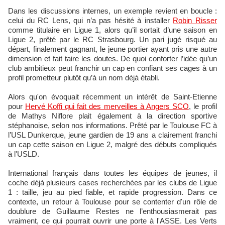
Dans les discussions internes, un exemple revient en boucle :
celui du RC Lens, qui n’a pas hésité à installer
Robin Risser
comme titulaire en Ligue 1, alors qu’il sortait d’une saison en
Ligue 2, prêté par le RC Strasbourg. Un pari jugé risqué au
départ, finalement gagnant, le jeune portier ayant pris une autre
dimension et fait taire les doutes. De quoi conforter l’idée qu’un
club ambitieux peut franchir un cap en confiant ses cages à un
profil prometteur plutôt qu’à un nom déjà établi.
Alors qu'on évoquait récemment un intérêt de Saint-Etienne
pour
Hervé Koffi qui fait des merveilles à Angers SCO
, le profil
de Mathys Niflore plait également à la direction sportive
stéphanoise, selon nos informations. Prêté par le Toulouse FC à
l’USL Dunkerque, jeune gardien de 19 ans a clairement franchi
un cap cette saison en Ligue 2, malgré des débuts compliqués
à l'USLD.
International français dans toutes les équipes de jeunes, il
coche déjà plusieurs cases recherchées par les clubs de Ligue
1 : taille, jeu au pied fiable, et rapide progression. Dans ce
contexte, un retour à Toulouse pour se contenter d'un rôle de
doublure de Guillaume Restes ne l’enthousiasmerait pas
vraiment, ce qui pourrait ouvrir une porte à l'ASSE. Les Verts