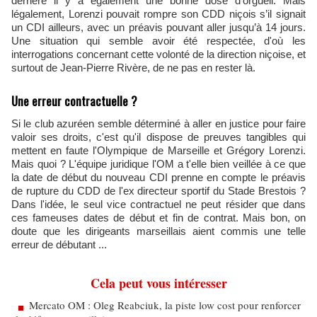
derrière il y a également une bonne dose d'orgueil. Mais
légalement, Lorenzi pouvait rompre son CDD niçois s’il signait
un CDI ailleurs, avec un préavis pouvant aller jusqu’à 14 jours.
Une situation qui semble avoir été respectée, d'où les
interrogations concernant cette volonté de la direction niçoise, et
surtout de Jean-Pierre Rivère, de ne pas en rester là.
Une erreur contractuelle ?
Si le club azuréen semble déterminé à aller en justice pour faire
valoir ses droits, c'est qu'il dispose de preuves tangibles qui
mettent en faute l'Olympique de Marseille et Grégory Lorenzi.
Mais quoi ? L'équipe juridique l'OM a t'elle bien veillée à ce que
la date de début du nouveau CDI prenne en compte le préavis
de rupture du CDD de l'ex directeur sportif du Stade Brestois ?
Dans l'idée, le seul vice contractuel ne peut résider que dans
ces fameuses dates de début et fin de contrat. Mais bon, on
doute que les dirigeants marseillais aient commis une telle
erreur de débutant ...
Cela peut vous intéresser
Mercato OM : Oleg Reabciuk, la piste low cost pour renforcer