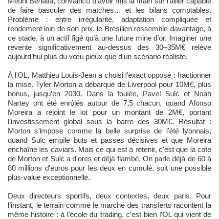
Medhi Benatia, convaincu d’avoir mis la main sur l’ailier capable
de faire basculer des matches… et les bilans comptables.
Problème : entre irrégularité, adaptation compliquée et
rendement loin de son prix, le Brésilien ressemble davantage, à
ce stade, à un actif figé qu’à une future mine d’or. Imaginer une
revente significativement au-dessus des 30–35M€ relève
aujourd’hui plus du vœu pieux que d’un scénario réaliste.
À l’OL, Matthieu Louis-Jean a choisi l’exact opposé : fractionner
la mise. Tyler Morton a débarqué de Liverpool pour 10M€, plus
bonus, jusqu’en 2030. Dans la foulée, Pavel Sulc et Noah
Nartey ont été enrôlés autour de 7,5 chacun, quand Afonso
Moreira a rejoint le lot pour un montant de 2M€, portant
l’investissement global sous la barre des 30M€. Résultat :
Morton s’impose comme la belle surprise de l’été lyonnais,
quand Sulc empile buts et passes décisives et que Moreira
enchaîne les caviars. Mais ce qui est à retenir, c'est que la cote
de Morton et Sulc a d'ores et déjà flambé. On parle déjà de 60 à
80 millions d'euros pour les deux en cumulé, soit une possible
plus-value exceptionnelle.
Deux directeurs sportifs, deux contextes, deux paris. Pour
l’instant, le terrain comme le marché des transferts racontent la
même histoire : à l’école du trading, c’est bien l’OL qui vient de