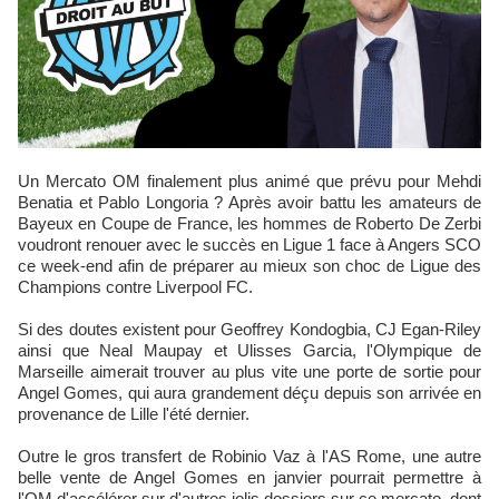
Un Mercato OM finalement plus animé que prévu pour Mehdi
Benatia et Pablo Longoria ? Après avoir battu les amateurs de
Bayeux en Coupe de France, les hommes de Roberto De Zerbi
voudront renouer avec le succès en Ligue 1 face à Angers SCO
ce week-end afin de préparer au mieux son choc de Ligue des
Champions contre Liverpool FC.
Si des doutes existent pour Geoffrey Kondogbia, CJ Egan-Riley
ainsi que Neal Maupay et Ulisses Garcia, l'Olympique de
Marseille aimerait trouver au plus vite une porte de sortie pour
Angel Gomes, qui aura grandement déçu depuis son arrivée en
provenance de Lille l'été dernier.
Outre le gros transfert de Robinio Vaz à l'AS Rome, une autre
belle vente de Angel Gomes en janvier pourrait permettre à
l'OM d'accélérer sur d'autres jolis dossiers sur ce mercato, dont