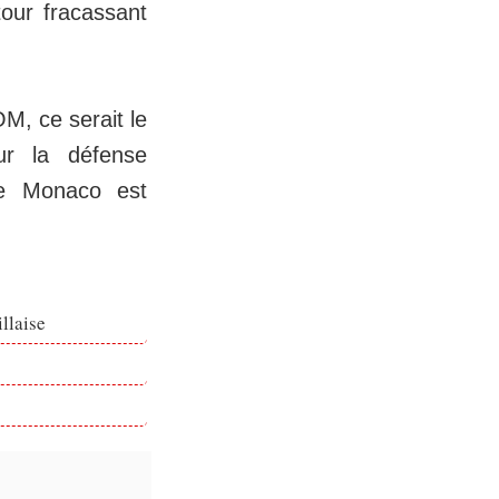
tour fracassant
M, ce serait le
ur la défense
de Monaco est
llaise