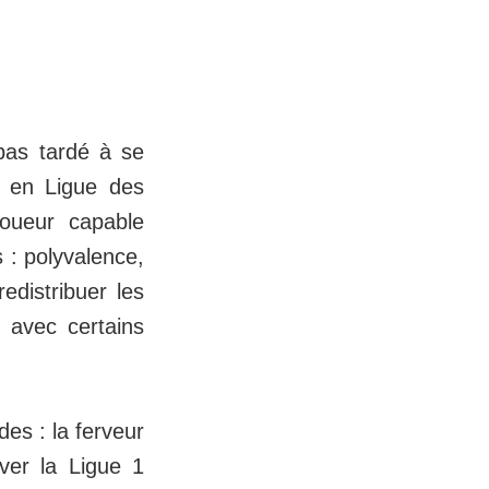
 pas tardé à se
n en Ligue des
oueur capable
s : polyvalence,
edistribuer les
 avec certains
es : la ferveur
ver la Ligue 1