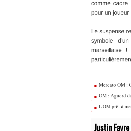
comme cadre ma
pour un joueur
Le suspense res
symbole d’un
marseillaise 
particulièremen
Mercato OM : Ol
OM : Aguerd de 
L'OM prêt à men
Justin Favre