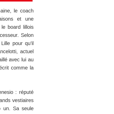
aine, le coach
aisons et une
e board lillois
ccesseur. Selon
ille pour qu’il
celotti, actuel
illé avec lui au
écrit comme la
enesio : réputé
rands vestiaires
o un. Sa seule