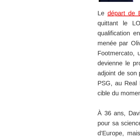
Le
départ de 
quittant le 
qualification e
menée par Oliv
Footmercato, u
devienne le pr
adjoint de son 
PSG, au Real M
cible du moment
À 36 ans, David
pour sa science
d’Europe, mai