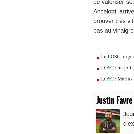
de valoriser se
Ancelotti arri
prouver très vi
pas au vinaigr
Le LOSC lorgne
LOSC : un joli 
LOSC : Marius 
Justin Favre
Jou
d'ex