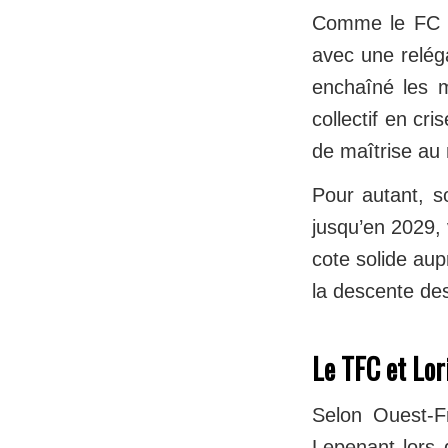
Comme le FC N
avec une reléga
enchaîné les m
collectif en cr
de maîtrise au 
Pour autant, so
jusqu’en 2029, 
cote solide aup
la descente de
Le TFC et Lori
Selon Ouest-F
Lepenant lors d