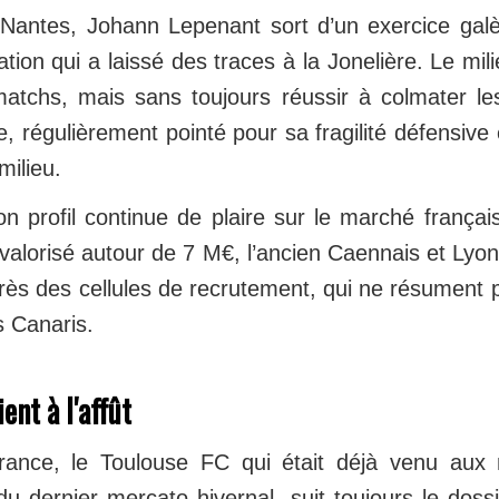
antes, Johann Lepenant sort d’un exercice galè
tion qui a laissé des traces à la Jonelière. Le mil
atchs, mais sans toujours réussir à colmater le
ise, régulièrement pointé pour sa fragilité défensi
milieu.
n profil continue de plaire sur le marché françai
valorisé autour de 7 M€, l’ancien Caennais et Lyo
rès des cellules de recrutement, qui ne résument 
s Canaris.
ent à l'affût
rance, le Toulouse FC qui était déjà venu aux 
u dernier mercato hivernal, suit toujours le doss