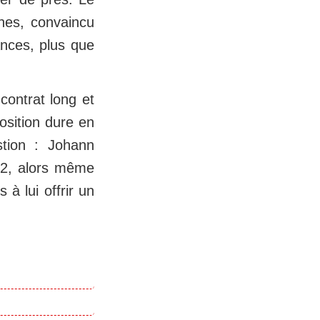
ines, convaincu
ances, plus que
contrat long et
osition dure en
stion : Johann
e 2, alors même
à lui offrir un