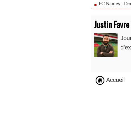
FC Nantes : Der
Justin Favre
Jou
d'ex
Accueil