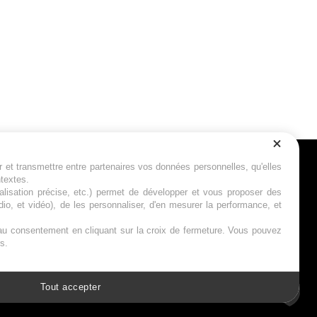
r et transmettre entre partenaires vos données personnelles, qu'elles
Suivez-nous
ntextes.
calisation précise, etc.) permet de développer et vous proposer des
io, et vidéo), de les personnaliser, d'en mesurer la performance, et
s au consentement en cliquant sur la croix de fermeture. Vous pouvez
s.
Tout accepter