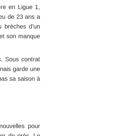
re en Ligue 1,
ieu de 23 ans a
s brèches d’un
ve et son manque
s. Sous contrat
nnais garde une
pas sa saison à
nouvelles pour
ier de près. Le