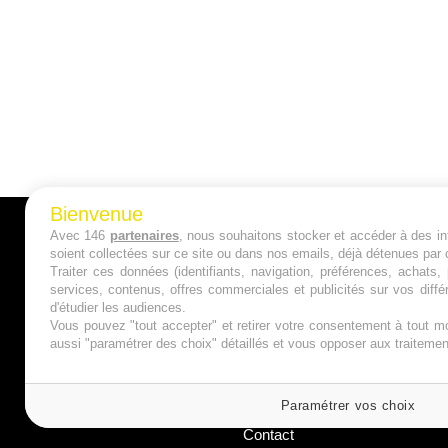
Bienvenue
Avec 146
partenaires
, nous souhaitons stocker et accéder à des inf
A PROPOS
soient collectées sur ce site ou dans nos emails, déjà détenues par 
Traiter ces données (identifiants, navigation, préférences, achats
Qui sommes nous ?
services, contenus, offres commerciales et publicités sur vos diffé
d'étudier les audiences.
Mentions Légales
Vous pouvez "tout accepter" et retirer votre consentement à tout mo
aussi "paramétrer des choix" détaillés et vous opposer aux traitem
Publicité
Politique de Cookies
Paramétrer vos choix
Contact