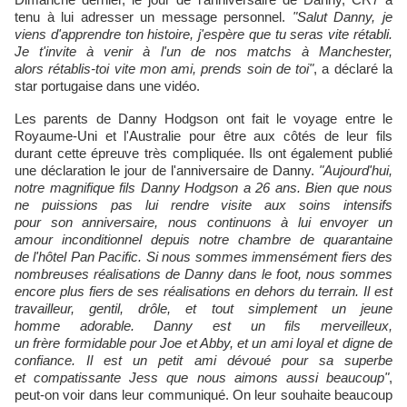
tenu à lui adresser un message personnel.
"Salut Danny, je
viens
d'apprendre ton histoire, j'espère que tu seras vite rétabli.
Je t'invite à venir à l'un de nos matchs à Manchester,
alors rétablis-toi vite mon ami, prends soin de toi"
, a déclaré la
star portugaise dans une vidéo.
Les parents de Danny Hodgson ont fait le voyage entre le
Royaume-Uni et l'Australie pour être aux côtés de leur fils
durant cette épreuve très compliquée. Ils ont également publié
une déclaration le jour de l'anniversaire de Danny.
"
Aujourd'hui,
notre magnifique fils Danny Hodgson a 26 ans. Bien que nous
ne puissions pas lui rendre visite aux soins intensifs
pour son anniversaire, nous continuons à lui envoyer un
amour inconditionnel depuis notre chambre de quarantaine
de l'hôtel Pan Pacific. Si nous sommes immensément fiers des
nombreuses réalisations de Danny dans le foot, nous sommes
encore plus fiers de ses réalisations en dehors du terrain. Il est
travailleur, gentil, drôle, et tout simplement un jeune
homme adorable. Danny est un fils merveilleux,
un frère formidable pour Joe et Abby, et un ami loyal et digne de
confiance. Il est un petit ami dévoué pour sa superbe
et compatissante Jess que nous aimons aussi beaucoup"
,
peut-on voir dans leur communiqué. On leur souhaite beaucoup