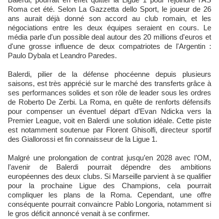
Roma cet été. Selon La Gazzetta dello Sport, le joueur de 26
ans aurait déjà donné son accord au club romain, et les
négociations entre les deux équipes seraient en cours. Le
média parle d'un possible deal autour des 20 millions d'euros et
d'une grosse influence de deux compatriotes de l'Argentin :
Paulo Dybala et Leandro Paredes.
Balerdi, pilier de la défense phocéenne depuis plusieurs
saisons, est très apprécié sur le marché des transferts grâce à
ses performances solides et son rôle de leader sous les ordres
de Roberto De Zerbi. La Roma, en quête de renforts défensifs
pour compenser un éventuel départ d’Evan Ndicka vers la
Premier League, voit en Balerdi une solution idéale. Cette piste
est notamment soutenue par Florent Ghisolfi, directeur sportif
des Giallorossi et fin connaisseur de la Ligue 1.
Malgré une prolongation de contrat jusqu’en 2028 avec l’OM,
l’avenir de Balerdi pourrait dépendre des ambitions
européennes des deux clubs. Si Marseille parvient à se qualifier
pour la prochaine Ligue des Champions, cela pourrait
compliquer les plans de la Roma. Cependant, une offre
conséquente pourrait convaincre Pablo Longoria, notamment si
le gros déficit annoncé venait à se confirmer.