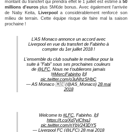
montant du transfert qui prendra effet le 1 juillet est estimé à
50
millions d'euros
plus 5M€de bonus. Avec également l'arrivée
de Naby Keita,
Liverpool
a considérablement renforcé son
milieu de terrain. Cette équipe risque de faire mal la saison
prochaine !
L’AS Monaco annonce un accord avec
Liverpool en vue du transfert de Fabinho à
compter du 1er juillet 2018 !
L'ensemble du club souhaite le meilleur pour la
suite à "Fabi" sous ses prochaines couleurs
de
@LFC
. Nous ne t’oublierons jamais
!
#MerciFabinho
🙌
pic.twitter.com/o3uNhzSHbC
— AS Monaco 🇲🇨 (@AS_Monaco)
28 mai
2018
Welcome to
#LFC
, Fabinho. 🙌
https://t.co/Xd7ylCfnqJ
pic.twitter.com/nYbV243DY5
— Liverpool FC (@LFC)
28 mai 2018